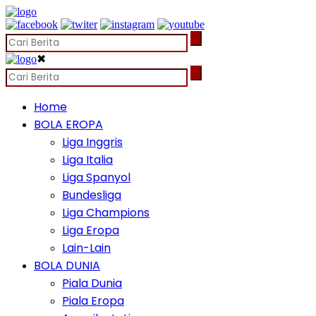
✖
Home
BOLA EROPA
Liga Inggris
Liga Italia
Liga Spanyol
Bundesliga
Liga Champions
Liga Eropa
Lain-Lain
BOLA DUNIA
Piala Dunia
Piala Eropa