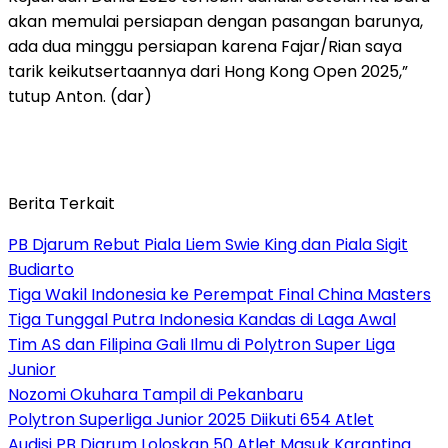
akan memulai persiapan dengan pasangan barunya,
ada dua minggu persiapan karena Fajar/Rian saya
tarik keikutsertaannya dari Hong Kong Open 2025,”
tutup Anton. (dar)
Berita Terkait
PB Djarum Rebut Piala Liem Swie King dan Piala Sigit
Budiarto
Tiga Wakil Indonesia ke Perempat Final China Masters
Tiga Tunggal Putra Indonesia Kandas di Laga Awal
Tim AS dan Filipina Gali Ilmu di Polytron Super Liga
Junior
Nozomi Okuhara Tampil di Pekanbaru
Polytron Superliga Junior 2025 Diikuti 654 Atlet
Audisi PB Djarum Loloskan 50 Atlet Masuk Karantina