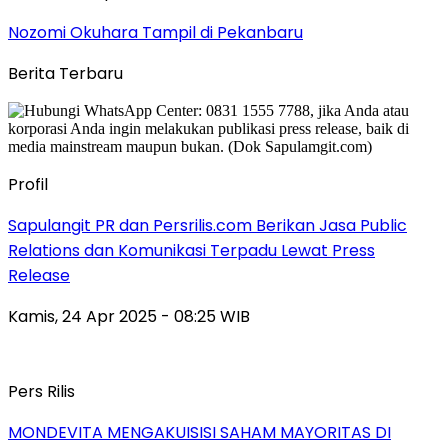
Nozomi Okuhara Tampil di Pekanbaru
Berita Terbaru
Profil
Sapulangit PR dan Persrilis.com Berikan Jasa Public
Relations dan Komunikasi Terpadu Lewat Press
Release
Kamis, 24 Apr 2025 - 08:25 WIB
Pers Rilis
MONDEVITA MENGAKUISISI SAHAM MAYORITAS DI