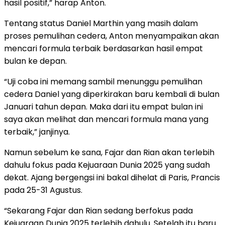
hasil positif,” harap Anton.
Tentang status Daniel Marthin yang masih dalam
proses pemulihan cedera, Anton menyampaikan akan
mencari formula terbaik berdasarkan hasil empat
bulan ke depan.
“Uji coba ini memang sambil menunggu pemulihan
cedera Daniel yang diperkirakan baru kembali di bulan
Januari tahun depan. Maka dari itu empat bulan ini
saya akan melihat dan mencari formula mana yang
terbaik,” janjinya.
Namun sebelum ke sana, Fajar dan Rian akan terlebih
dahulu fokus pada Kejuaraan Dunia 2025 yang sudah
dekat. Ajang bergengsi ini bakal dihelat di Paris, Prancis
pada 25-31 Agustus.
“Sekarang Fajar dan Rian sedang berfokus pada
Kejuaraan Dunia 2025 terlebih dahulu. Setelah itu baru