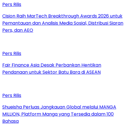
Pers Rilis
Cision Raih MarTech Breakthrough Awards 2026 untuk
Pemantauan dan Analisis Media Sosial, Distribusi Siaran
Pers, dan AEO
Pers Rilis
Fair Finance Asia Desak Perbankan Hentikan
Pendanaan untuk Sektor Batu Bara di ASEAN
Pers Rilis
Shueisha Perluas Jangkauan Global melalui MANGA
MILLION, Platform Manga yang Tersedia dalam 100
Bahasa