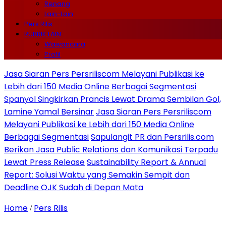
Renang
Lain-Lain
Pers Rilis
RUBRIK LAIN
Wawancara
Profil
Jasa Siaran Pers Persriliscom Melayani Publikasi ke
Lebih dari 150 Media Online Berbagai Segmentasi
Spanyol Singkirkan Prancis Lewat Drama Sembilan Gol,
Lamine Yamal Bersinar
Jasa Siaran Pers Persriliscom
Melayani Publikasi ke Lebih dari 150 Media Online
Berbagai Segmentasi
Sapulangit PR dan Persrilis.com
Berikan Jasa Public Relations dan Komunikasi Terpadu
Lewat Press Release
Sustainability Report & Annual
Report: Solusi Waktu yang Semakin Sempit dan
Deadline OJK Sudah di Depan Mata
Home
Pers Rilis
/