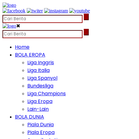
✖
Home
BOLA EROPA
Liga Inggris
Liga Italia
Liga Spanyol
Bundesliga
Liga Champions
Liga Eropa
Lain-Lain
BOLA DUNIA
Piala Dunia
Piala Eropa