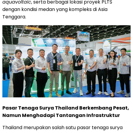
aquavoltaic
, serta berbagai lokasi proyek PLTS
dengan kondisi medan yang kompleks di Asia
Tenggara.
Pasar Tenaga Surya Thailand Berkembang Pesat,
Namun Menghadapi Tantangan Infrastruktur
Thailand merupakan salah satu pasar tenaga surya