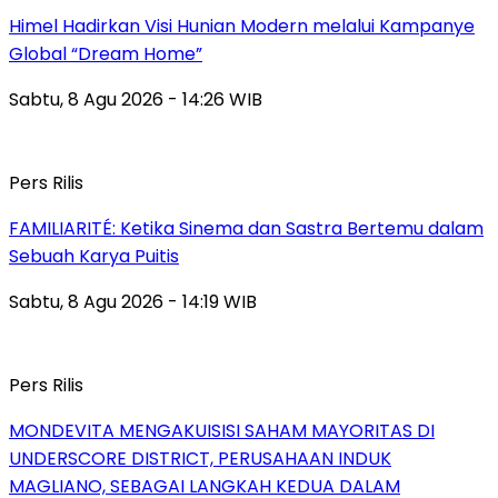
Himel Hadirkan Visi Hunian Modern melalui Kampanye
Global “Dream Home”
Sabtu, 8 Agu 2026 - 14:26 WIB
Pers Rilis
FAMILIARITÉ: Ketika Sinema dan Sastra Bertemu dalam
Sebuah Karya Puitis
Sabtu, 8 Agu 2026 - 14:19 WIB
Pers Rilis
MONDEVITA MENGAKUISISI SAHAM MAYORITAS DI
UNDERSCORE DISTRICT, PERUSAHAAN INDUK
MAGLIANO, SEBAGAI LANGKAH KEDUA DALAM