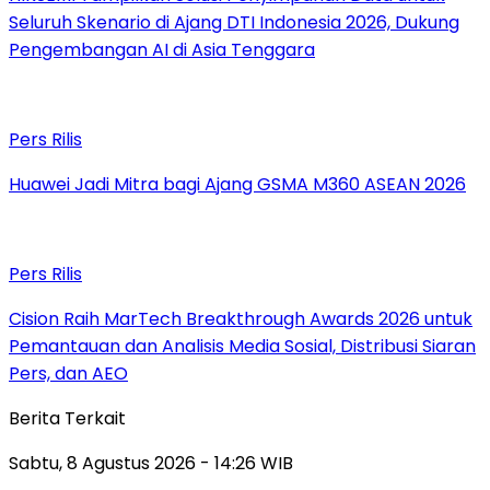
Seluruh Skenario di Ajang DTI Indonesia 2026, Dukung
Pengembangan AI di Asia Tenggara
Pers Rilis
Huawei Jadi Mitra bagi Ajang GSMA M360 ASEAN 2026
Pers Rilis
Cision Raih MarTech Breakthrough Awards 2026 untuk
Pemantauan dan Analisis Media Sosial, Distribusi Siaran
Pers, dan AEO
Berita Terkait
Sabtu, 8 Agustus 2026 - 14:26 WIB