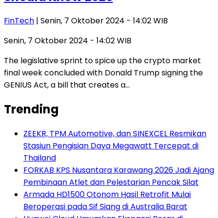
FinTech
| Senin, 7 Oktober 2024 - 14:02 WIB
Senin, 7 Oktober 2024 - 14:02 WIB
The legislative sprint to spice up the crypto market
final week concluded with Donald Trump signing the
GENIUS Act, a bill that creates a…
Trending
ZEEKR, TPM Automotive, dan SINEXCEL Resmikan
Stasiun Pengisian Daya Megawatt Tercepat di
Thailand
FORKAB KPS Nusantara Karawang 2026 Jadi Ajang
Pembinaan Atlet dan Pelestarian Pencak Silat
Armada HD1500 Otonom Hasil Retrofit Mulai
Beroperasi pada Sif Siang di Australia Barat