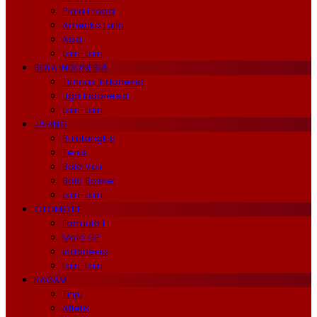
Piala Eropa
Amerika Latin
Asia
Lain-Lain
BOLA INDONESIA
Timnas Indonesia
Liga Indonesia
Lain-Lain
JARING
Bulutangkis
Tenis
Bola Voli
Bola Basket
Lain-Lain
OTOMOTIF
Formula 1
Moto GP
Indonesia
Lain-Lain
RAGAM
Tinju
Atletik