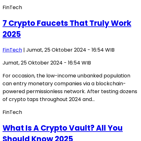
FinTech
7 Crypto Faucets That Truly Work
2025
FinTech
| Jumat, 25 Oktober 2024 - 16:54 WIB
Jumat, 25 Oktober 2024 - 16:54 WIB
For occasion, the low-income unbanked population
can entry monetary companies via a blockchain-
powered permissionless network. After testing dozens
of crypto taps throughout 2024 and…
FinTech
What Is A Crypto Vault? All You
Should Know 2025