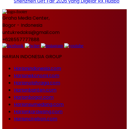
Shenzhen Gift Fair 2026 yang Digelar RX Huabo
Graha Media Center,
Bogor - Indonesia
untukredaksi@gmail.com
+628557777888
HARIAN INDONESIA GROUP
Harianindonesia.com
Harianekonomi.com
Harianolahraga.com
Harianbanten.com
Harianbogor.com
Hariansumedang.com
Hariankarawang.com
Hariancirebon.com