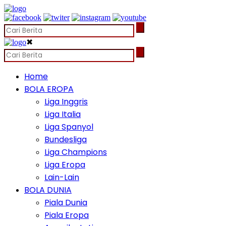
✖
Home
BOLA EROPA
Liga Inggris
Liga Italia
Liga Spanyol
Bundesliga
Liga Champions
Liga Eropa
Lain-Lain
BOLA DUNIA
Piala Dunia
Piala Eropa