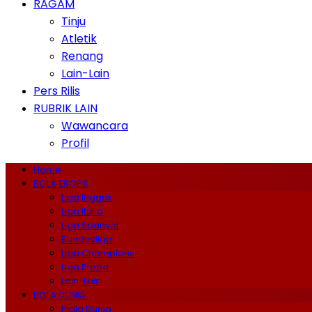
RAGAM
Tinju
Atletik
Renang
Lain-Lain
Pers Rilis
RUBRIK LAIN
Wawancara
Profil
Home
BOLA EROPA
Liga Inggris
Liga Italia
Liga Spanyol
Bundesliga
Liga Champions
Liga Eropa
Lain-Lain
BOLA DUNIA
Piala Dunia