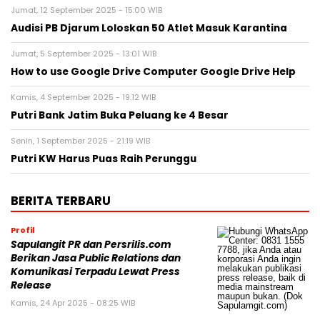
Jumat, 12 September 2025 - 15:00 WIB
Audisi PB Djarum Loloskan 50 Atlet Masuk Karantina
Jumat, 5 September 2025 - 13:01 WIB
How to use Google Drive Computer Google Drive Help
Kamis, 4 September 2025 - 19:12 WIB
Putri Bank Jatim Buka Peluang ke 4 Besar
Senin, 1 September 2025 - 21:19 WIB
Putri KW Harus Puas Raih Perunggu
BERITA TERBARU
Profil
Sapulangit PR dan Persrilis.com
Berikan Jasa Public Relations dan
Komunikasi Terpadu Lewat Press
Release
Kamis, 24 Apr 2025 - 08:25 WIB