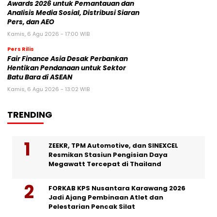
Awards 2026 untuk Pemantauan dan
Analisis Media Sosial, Distribusi Siaran
Pers, dan AEO
Kamis, 6 Agu 2026 - 17:00 WIB
Pers Rilis
Fair Finance Asia Desak Perbankan
Hentikan Pendanaan untuk Sektor
Batu Bara di ASEAN
Kamis, 6 Agu 2026 - 13:02 WIB
TRENDING
ZEEKR, TPM Automotive, dan SINEXCEL
Resmikan Stasiun Pengisian Daya
Megawatt Tercepat di Thailand
FORKAB KPS Nusantara Karawang 2026
Jadi Ajang Pembinaan Atlet dan
Pelestarian Pencak Silat