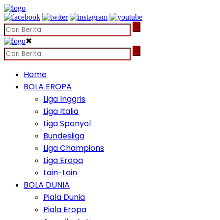
✖
Home
BOLA EROPA
Liga Inggris
Liga Italia
Liga Spanyol
Bundesliga
Liga Champions
Liga Eropa
Lain-Lain
BOLA DUNIA
Piala Dunia
Piala Eropa