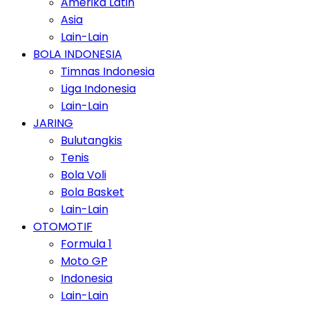
Amerika Latin
Asia
Lain-Lain
BOLA INDONESIA
Timnas Indonesia
Liga Indonesia
Lain-Lain
JARING
Bulutangkis
Tenis
Bola Voli
Bola Basket
Lain-Lain
OTOMOTIF
Formula 1
Moto GP
Indonesia
Lain-Lain