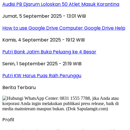
Audisi PB Djarum Loloskan 50 Atlet Masuk Karantina
Jumat, 5 September 2025 - 13:01 WIB
How to use Google Drive Computer Google Drive Help
Kamis, 4 September 2025 - 19:12 WIB
Putri Bank Jatim Buka Peluang ke 4 Besar
Senin, 1 September 2025 - 21:19 WIB
Putri KW Harus Puas Raih Perunggu
Berita Terbaru
Profil