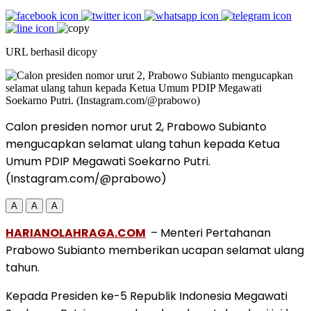
URL berhasil dicopy
Calon presiden nomor urut 2, Prabowo Subianto
mengucapkan selamat ulang tahun kepada Ketua
Umum PDIP Megawati Soekarno Putri.
(Instagram.com/@prabowo)
A
A
A
HARIANOLAHRAGA.COM
– Menteri Pertahanan
Prabowo Subianto memberikan ucapan selamat ulang
tahun.
Kepada Presiden ke-5 Republik Indonesia Megawati