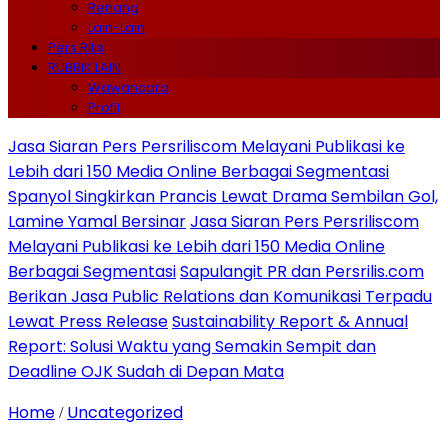
Renang
Lain-Lain
Pers Rilis
RUBRIK LAIN
Wawancara
Profil
Jasa Siaran Pers Persriliscom Melayani Publikasi ke
Lebih dari 150 Media Online Berbagai Segmentasi
Spanyol Singkirkan Prancis Lewat Drama Sembilan Gol,
Lamine Yamal Bersinar
Jasa Siaran Pers Persriliscom
Melayani Publikasi ke Lebih dari 150 Media Online
Berbagai Segmentasi
Sapulangit PR dan Persrilis.com
Berikan Jasa Public Relations dan Komunikasi Terpadu
Lewat Press Release
Sustainability Report & Annual
Report: Solusi Waktu yang Semakin Sempit dan
Deadline OJK Sudah di Depan Mata
Home
Uncategorized
/