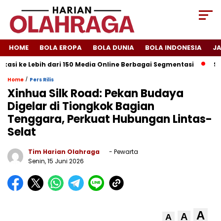
HOME
BOLA EROPA
BOLA DUNIA
BOLA INDONESIA
J
si ke Lebih dari 150 Media Online Berbagai Segmentasi
Spany
/
Home
Pers Rilis
Xinhua Silk Road: Pekan Budaya
Digelar di Tiongkok Bagian
Tenggara, Perkuat Hubungan Lintas-
Selat
Tim Harian Olahraga
- Pewarta
Senin, 15 Juni 2026
A
A
A