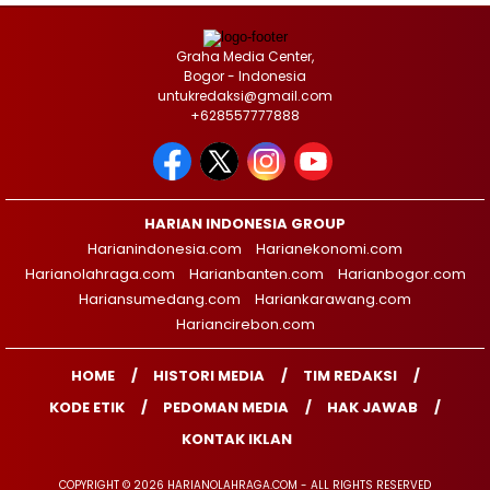
Graha Media Center,
Bogor - Indonesia
untukredaksi@gmail.com
+628557777888
HARIAN INDONESIA GROUP
Harianindonesia.com
Harianekonomi.com
Harianolahraga.com
Harianbanten.com
Harianbogor.com
Hariansumedang.com
Hariankarawang.com
Hariancirebon.com
HOME
HISTORI MEDIA
TIM REDAKSI
KODE ETIK
PEDOMAN MEDIA
HAK JAWAB
KONTAK IKLAN
COPYRIGHT © 2026 HARIANOLAHRAGA.COM - ALL RIGHTS RESERVED