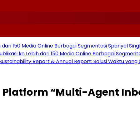
ih dari 150 Media Online Berbagai Segmentasi
Spanyol Sing
ublikasi ke Lebih dari 150 Media Online Berbagai Segment
Sustainability Report & Annual Report: Solusi Waktu ya
: Platform “Multi-Agent I