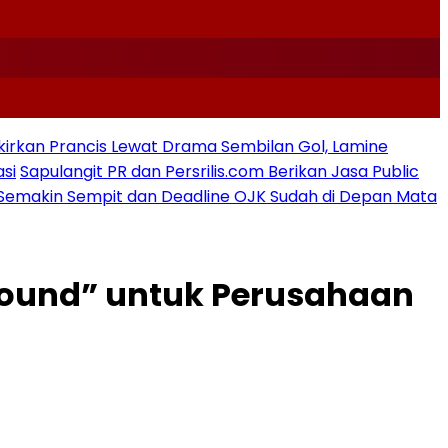
kirkan Prancis Lewat Drama Sembilan Gol, Lamine
asi
Sapulangit PR dan Persrilis.com Berikan Jasa Public
ng Semakin Sempit dan Deadline OJK Sudah di Depan Mata
nbound” untuk Perusahaan