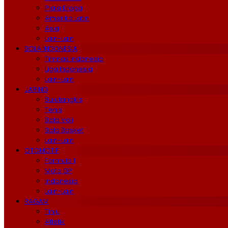
Piala Eropa
Amerika Latin
Asia
Lain-Lain
BOLA INDONESIA
Timnas Indonesia
Liga Indonesia
Lain-Lain
JARING
Bulutangkis
Tenis
Bola Voli
Bola Basket
Lain-Lain
OTOMOTIF
Formula 1
Moto GP
Indonesia
Lain-Lain
RAGAM
Tinju
Atletik