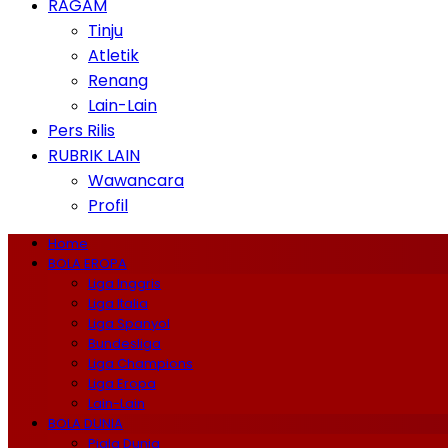
RAGAM
Tinju
Atletik
Renang
Lain-Lain
Pers Rilis
RUBRIK LAIN
Wawancara
Profil
Home
BOLA EROPA
Liga Inggris
Liga Italia
Liga Spanyol
Bundesliga
Liga Champions
Liga Eropa
Lain-Lain
BOLA DUNIA
Piala Dunia