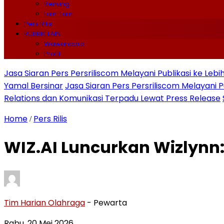
Renang
Lain-Lain
Pers Rilis
RUBRIK LAIN
Wawancara
Profil
Jasa Siaran Pers Persriliscom Melayani Publikasi ke Leb
Yamal Bersinar
Jasa Siaran Pers Persriliscom Melayani P
Relations dan Komunikasi Terpadu Lewat Press Release
Home
Pers Rilis
/
WIZ.AI Luncurkan Wizlynn
Tim Harian Olahraga
- Pewarta
Rabu, 20 Mei 2026