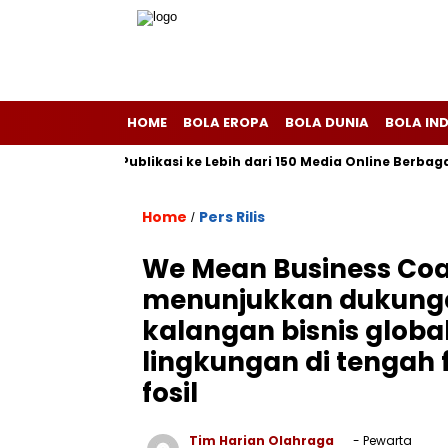
HOME
BOLA EROPA
BOLA DUNIA
BOLA IN
scom Melayani Publikasi ke Lebih dari 150 Media Online Berbagai S
Home
Pers Rilis
/
We Mean Business Coal
menunjukkan dukunga
kalangan bisnis globa
lingkungan di tengah 
fosil
Tim Harian Olahraga
- Pewarta