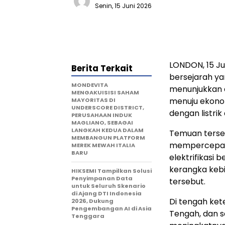
Senin, 15 Juni 2026
LONDON
,
15 J
Berita Terkait
bersejarah ya
MONDEVITA
menunjukkan d
MENGAKUISISI SAHAM
menuju ekonom
MAYORITAS DI
UNDERSCORE DISTRICT,
dengan listrik
PERUSAHAAN INDUK
MAGLIANO, SEBAGAI
LANGKAH KEDUA DALAM
Temuan terseb
MEMBANGUN PLATFORM
mempercepat 
MEREK MEWAH ITALIA
BARU
elektrifikasi b
kerangka keb
HIKSEMI Tampilkan Solusi
Penyimpanan Data
tersebut.
untuk Seluruh Skenario
di Ajang DTI Indonesia
Di tengah ket
2026, Dukung
Pengembangan AI di Asia
Tengah, dan s
Tenggara