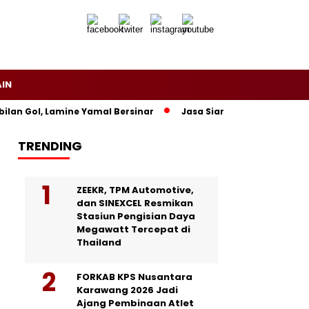
AIN
 Gol, Lamine Yamal Bersinar
Jasa Siaran Pers Persriliscom M
TRENDING
ZEEKR, TPM Automotive,
dan SINEXCEL Resmikan
Stasiun Pengisian Daya
Megawatt Tercepat di
Thailand
FORKAB KPS Nusantara
Karawang 2026 Jadi
Ajang Pembinaan Atlet