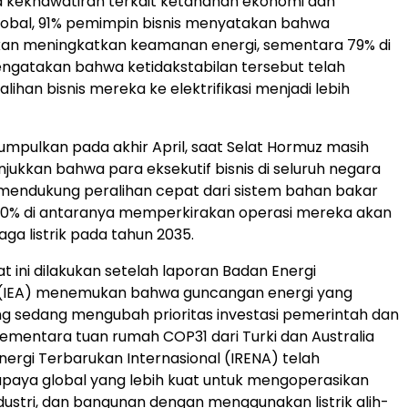
 kekhawatiran terkait ketahanan ekonomi dan
lobal, 91% pemimpin bisnis menyatakan bahwa
 akan meningkatkan keamanan energi, sementara 79% di
ngatakan bahwa ketidakstabilan tersebut telah
ihan bisnis mereka ke elektrifikasi menjadi lebih
umpulkan pada akhir April, saat Selat Hormuz masih
njukkan bahwa para eksekutif bisnis di seluruh negara
 mendukung peralihan cepat dari sistem bahan bakar
 90% di antaranya memperkirakan operasi mereka akan
aga listrik pada tahun 2035.
t ini dilakukan setelah laporan Badan Energi
l (IEA) menemukan bahwa guncangan energi yang
g sedang mengubah prioritas investasi pemerintah dan
ementara tuan rumah COP31 dari Turki dan Australia
nergi Terbarukan Internasional (IRENA) telah
paya global yang lebih kuat untuk mengoperasikan
dustri, dan bangunan dengan menggunakan listrik alih-