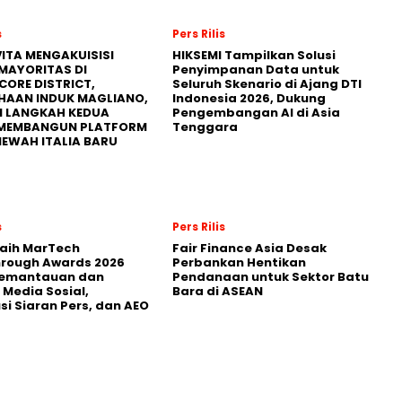
s
Pers Rilis
ITA MENGAKUISISI
HIKSEMI Tampilkan Solusi
MAYORITAS DI
Penyimpanan Data untuk
CORE DISTRICT,
Seluruh Skenario di Ajang DTI
HAAN INDUK MAGLIANO,
Indonesia 2026, Dukung
I LANGKAH KEDUA
Pengembangan AI di Asia
MEMBANGUN PLATFORM
Tenggara
MEWAH ITALIA BARU
s
Pers Rilis
Raih MarTech
Fair Finance Asia Desak
hrough Awards 2026
Perbankan Hentikan
Pemantauan dan
Pendanaan untuk Sektor Batu
 Media Sosial,
Bara di ASEAN
usi Siaran Pers, dan AEO