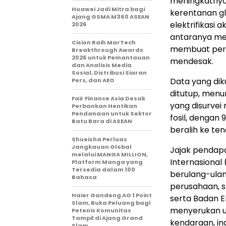
meningkatnya
Huawei Jadi Mitra bagi
kerentanan g
Ajang GSMA M360 ASEAN
elektrifikasi
2026
antaranya me
Cision Raih MarTech
membuat peral
Breakthrough Awards
2026 untuk Pemantauan
mendesak.
dan Analisis Media
Sosial, Distribusi Siaran
Data yang dik
Pers, dan AEO
ditutup, menu
Fair Finance Asia Desak
yang disurvei
Perbankan Hentikan
Pendanaan untuk Sektor
fosil, dengan
Batu Bara di ASEAN
beralih ke ten
Shueisha Perluas
Jangkauan Global
Jajak pendapa
melalui MANGA MILLION,
Internasiona
Platform Manga yang
Tersedia dalam 100
berulang-ulan
Bahasa
perusahaan, s
Haier Gandeng AO 1 Point
serta Badan E
Slam, Buka Peluang bagi
menyerukan u
Petenis Komunitas
Tampil di Ajang Grand
kendaraan, in
Slam