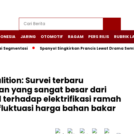
DONESIA
JARING
OTOMOTIF
RAGAM
PERS RILIS
RUBRIK L
egmentasi
Spanyol Singkirkan Prancis Lewat Drama Sembilan
ition: Survei terbaru
n yang sangat besar dari
l terhadap elektrifikasi ramah
fluktuasi harga bahan bakar