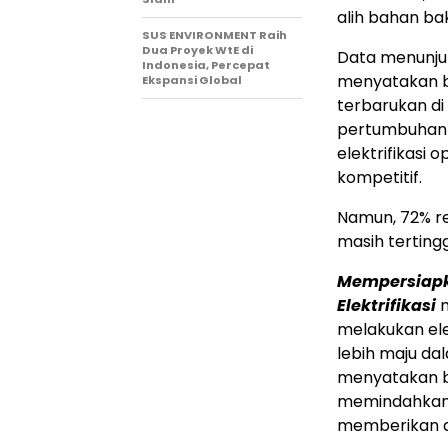
alih bahan bak
SUS ENVIRONMENT Raih
Dua Proyek WtE di
Data menunjuk
Indonesia, Percepat
menyatakan ba
Ekspansi Global
terbarukan d
pertumbuhan 
elektrifikasi
kompetitif.
Namun, 72% r
masih tertingg
Mempersiapk
Elektrifikasi
m
melakukan ele
lebih maju da
menyatakan 
memindahkan 
memberikan du