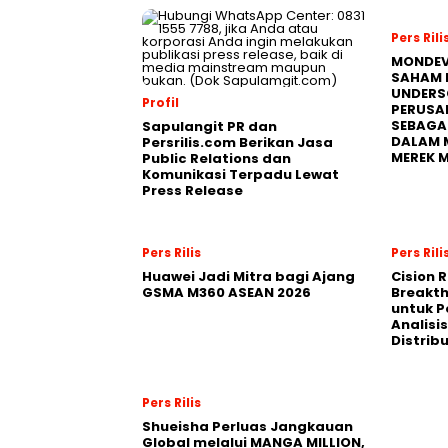
Pers Rili
MONDEV
SAHAM 
UNDERS
Profil
PERUSA
SEBAGA
Sapulangit PR dan
DALAM 
Persrilis.com Berikan Jasa
MEREK 
Public Relations dan
Komunikasi Terpadu Lewat
Press Release
Pers Rilis
Pers Rili
Huawei Jadi Mitra bagi Ajang
Cision 
GSMA M360 ASEAN 2026
Breakt
untuk 
Analisis
Distrib
Pers Rilis
Shueisha Perluas Jangkauan
Global melalui MANGA MILLION,