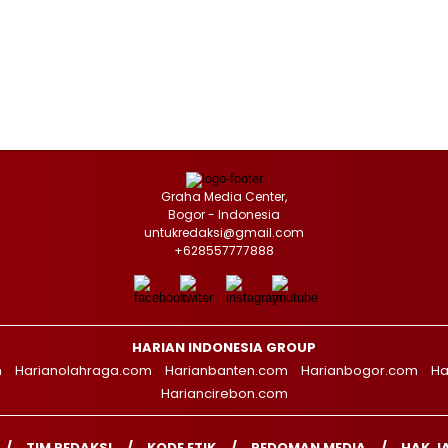
Graha Media Center,
Bogor - Indonesia
untukredaksi@gmail.com
+628557777888
HARIAN INDONESIA GROUP
m
Harianolahraga.com
Harianbanten.com
Harianbogor.com
Ha
Hariancirebon.com
TIM REDAKSI
KODE ETIK
PEDOMAN MEDIA
HAK J