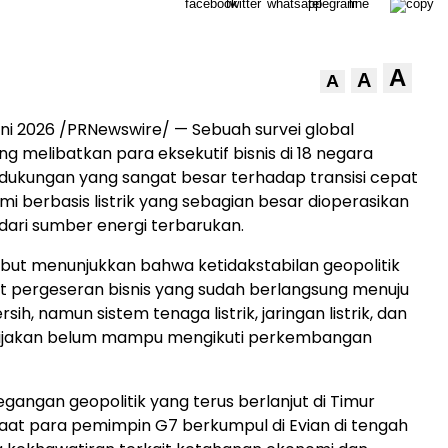
A
A
A
uni 2026
/PRNewswire/ — Sebuah survei global
ng melibatkan para eksekutif bisnis di 18 negara
ukungan yang sangat besar terhadap transisi cepat
i berbasis listrik yang sebagian besar dioperasikan
 dari sumber energi terbarukan.
ut menunjukkan bahwa ketidakstabilan geopolitik
pergeseran bisnis yang sudah berlangsung menuju
ersih, namun sistem tenaga listrik, jaringan listrik, dan
ijakan belum mampu mengikuti perkembangan
egangan geopolitik yang terus berlanjut di Timur
aat para pemimpin G7 berkumpul di Evian di tengah