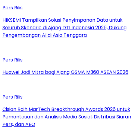
Pers Rilis
HIKSEMI Tampilkan Solusi Penyimpanan Data untuk
Seluruh Skenario di Ajang DTI Indonesia 2026, Dukung
Pengembangan AI di Asia Tenggara
Pers Rilis
Huawei Jadi Mitra bagi Ajang GSMA M360 ASEAN 2026
Pers Rilis
Cision Raih MarTech Breakthrough Awards 2026 untuk
Pemantauan dan Analisis Media Sosial, Distribusi Siaran
Pers, dan AEO