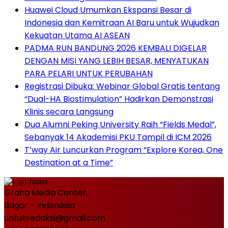
Huawei Cloud Umumkan Ekspansi Besar di
Indonesia dan Kemitraan AI Baru untuk Wujudkan
Kekuatan Utama AI ASEAN
PADMA RUN BANDUNG 2026 KEMBALI DIGELAR
DENGAN MISI YANG LEBIH BESAR, MENYATUKAN
PARA PELARI UNTUK PERUBAHAN
Registrasi Dibuka: Webinar Global Gratis tentang
“Dual-HA Biostimulation” Hadirkan Demonstrasi
Klinis secara Langsung
Dua Alumni Peking University Raih “Fields Medal”,
Sebanyak 14 Akademisi PKU Tampil di ICM 2026
T’way Air Luncurkan Program “Explore Korea, One
Destination at a Time”
Graha Media Center,
Bogor - Indonesia
untukredaksi@gmail.com