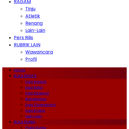
RAGAM
Tinju
Atletik
Renang
Lain-Lain
Pers Rilis
RUBRIK LAIN
Wawancara
Profil
Home
BOLA EROPA
Liga Inggris
Liga Italia
Liga Spanyol
Bundesliga
Liga Champions
Liga Eropa
Lain-Lain
BOLA DUNIA
Piala Dunia