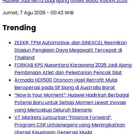
Huawei Jadi Mitra bagi Ajang GSMA M360 ASEAN 2026
Jumat, 7 Agu 2026 - 00:42 WIB
Trending
ZEEKR, TPM Automotive, dan SINEXCEL Resmikan
Stasiun Pengisian Daya Megawatt Tercepat di
Thailand
FORKAB KPS Nusantara Karawang 2026 Jadi Ajang
Pembinaan Atlet dan Pelestarian Pencak Silat
Armada HD1500 Otonom Hasil Retrofit Mulai
Beroperasi pada Sif Siang di Australia Barat
“Now is Your Moment”: Huawei Hadirkan Berbagai
Potensi Baru untuk Setiap Momen Lewat Inovasi
yang Mencakup Seluruh Skenario
VT Markets Luncurkan “Finance Forward”,
Program CSR Lintasnegara yang Meningkatkan
Literasi Keuangan Generasi Muda