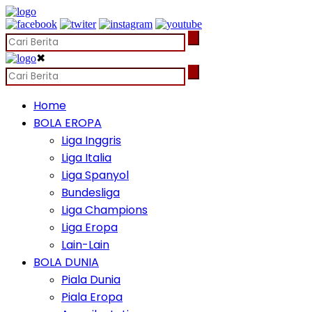
✖
Home
BOLA EROPA
Liga Inggris
Liga Italia
Liga Spanyol
Bundesliga
Liga Champions
Liga Eropa
Lain-Lain
BOLA DUNIA
Piala Dunia
Piala Eropa