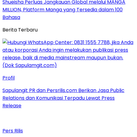
Shueisha Perluas Jangkauan Global melalui MANGA
MILLION, Platform Manga yang Tersedia dalam 100
Bahasa
Berita Terbaru
Profil
Sapulangit PR dan Persrilis.com Berikan Jasa Public
Relations dan Komunikasi Terpadu Lewat Press
Release
Pers Rilis