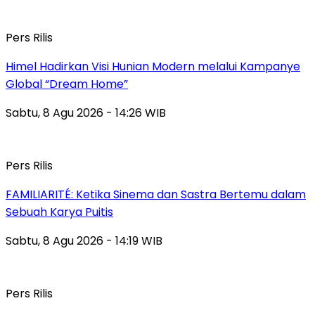
Pers Rilis
Himel Hadirkan Visi Hunian Modern melalui Kampanye
Global “Dream Home”
Sabtu, 8 Agu 2026 - 14:26 WIB
Pers Rilis
FAMILIARITÉ: Ketika Sinema dan Sastra Bertemu dalam
Sebuah Karya Puitis
Sabtu, 8 Agu 2026 - 14:19 WIB
Pers Rilis