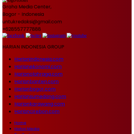
Graha Media Center,
Bogor - Indonesia
untukredaksi@gmail.com
+628557777888
HARIAN INDONESIA GROUP
Harianindonesia.com
Harianekonomi.com
Harianolahraga.com
Harianbanten.com
Harianbogor.com
Hariansumedang.com
Hariankarawang.com
Hariancirebon.com
Home
Histori Media