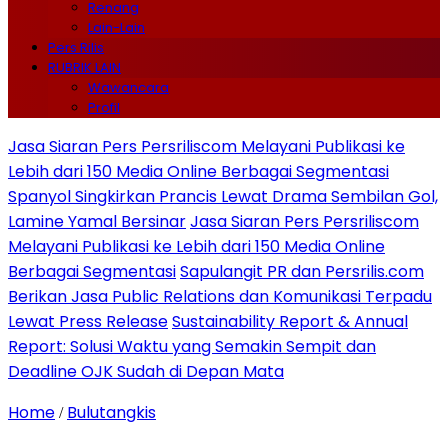
Renang
Lain-Lain
Pers Rilis
RUBRIK LAIN
Wawancara
Profil
Jasa Siaran Pers Persriliscom Melayani Publikasi ke
Lebih dari 150 Media Online Berbagai Segmentasi
Spanyol Singkirkan Prancis Lewat Drama Sembilan Gol,
Lamine Yamal Bersinar
Jasa Siaran Pers Persriliscom
Melayani Publikasi ke Lebih dari 150 Media Online
Berbagai Segmentasi
Sapulangit PR dan Persrilis.com
Berikan Jasa Public Relations dan Komunikasi Terpadu
Lewat Press Release
Sustainability Report & Annual
Report: Solusi Waktu yang Semakin Sempit dan
Deadline OJK Sudah di Depan Mata
Home
Bulutangkis
/