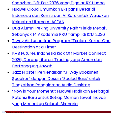
Shenzhen Gift Fair 2026 yang Digelar RX Huabo
Huawei Cloud Umumkan Ekspansi Besar di
Indonesia dan Kemitraan AI Baru untuk Wujudkan
Kekuatan Utama AI ASEAN
Dua Alumni Peking University Raih “Fields Medal”,
Sebanyak 14 Akademisi PKU Tampil di ICM 2026
T’way Air Luncurkan Program “Explore Korea, One
Destination at a Time”
KVB Futures Indonesia Kick Off Market Connect
2026, Dorong Literasi Trading yang Aman dan
Bertanggung Jawab
Jazz Hipster Perkenalkan “3-Way Bookshelf
Speaker” dengan Desain “Sealed Bass” untuk
Tingkatkan Pengalaman Audio Desktop
“Now is Your Moment”: Huawei Hadirkan Berbagai
Potensi Baru untuk Setiap Momen Lewat Inovasi
yang Mencakup Seluruh Skenario