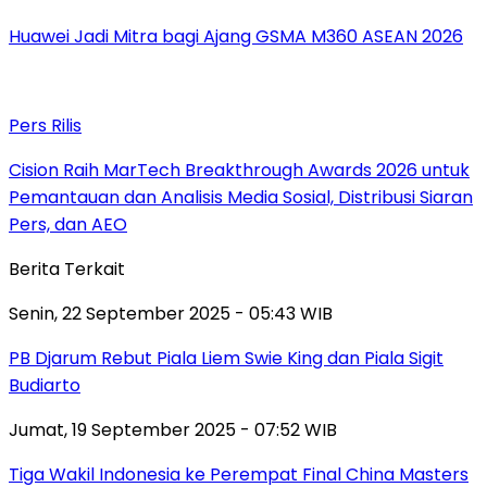
Huawei Jadi Mitra bagi Ajang GSMA M360 ASEAN 2026
Pers Rilis
Cision Raih MarTech Breakthrough Awards 2026 untuk
Pemantauan dan Analisis Media Sosial, Distribusi Siaran
Pers, dan AEO
Berita Terkait
Senin, 22 September 2025 - 05:43 WIB
PB Djarum Rebut Piala Liem Swie King dan Piala Sigit
Budiarto
Jumat, 19 September 2025 - 07:52 WIB
Tiga Wakil Indonesia ke Perempat Final China Masters