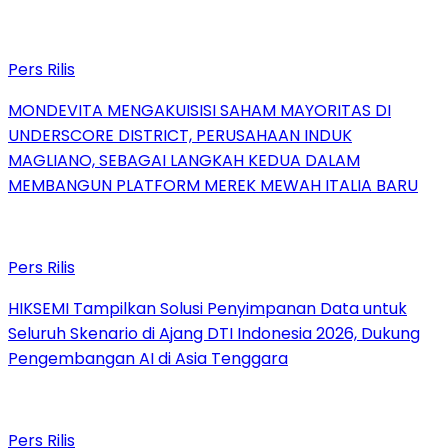
Pers Rilis
MONDEVITA MENGAKUISISI SAHAM MAYORITAS DI
UNDERSCORE DISTRICT, PERUSAHAAN INDUK
MAGLIANO, SEBAGAI LANGKAH KEDUA DALAM
MEMBANGUN PLATFORM MEREK MEWAH ITALIA BARU
Pers Rilis
HIKSEMI Tampilkan Solusi Penyimpanan Data untuk
Seluruh Skenario di Ajang DTI Indonesia 2026, Dukung
Pengembangan AI di Asia Tenggara
Pers Rilis