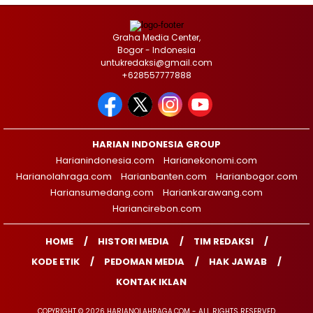
Graha Media Center,
Bogor - Indonesia
untukredaksi@gmail.com
+628557777888
HARIAN INDONESIA GROUP
Harianindonesia.com
Harianekonomi.com
Harianolahraga.com
Harianbanten.com
Harianbogor.com
Hariansumedang.com
Hariankarawang.com
Hariancirebon.com
HOME
HISTORI MEDIA
TIM REDAKSI
KODE ETIK
PEDOMAN MEDIA
HAK JAWAB
KONTAK IKLAN
COPYRIGHT © 2026 HARIANOLAHRAGA.COM - ALL RIGHTS RESERVED