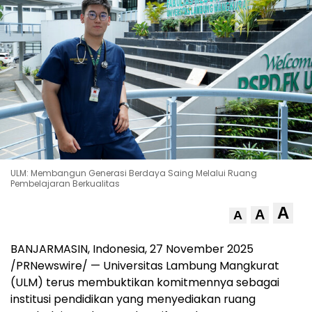
ULM: Membangun Generasi Berdaya Saing Melalui Ruang
Pembelajaran Berkualitas
A
A
A
BANJARMASIN,
Indonesia
,
27 November 2025
/PRNewswire/ —
Universitas
Lambung Mangkurat
(ULM) terus membuktikan komitmennya sebagai
institusi pendidikan yang menyediakan ruang