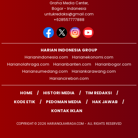
Graha Media Center,
Bogor - Indonesia
untukredaksi@gmail.com
+628557777888
HARIAN INDONESIA GROUP
Harianindonesia.com
Harianekonomi.com
Harianolahraga.com
Harianbanten.com
Harianbogor.com
Hariansumedang.com
Hariankarawang.com
Hariancirebon.com
HOME
HISTORI MEDIA
TIM REDAKSI
KODE ETIK
PEDOMAN MEDIA
HAK JAWAB
KONTAK IKLAN
COPYRIGHT © 2026 HARIANOLAHRAGA.COM - ALL RIGHTS RESERVED