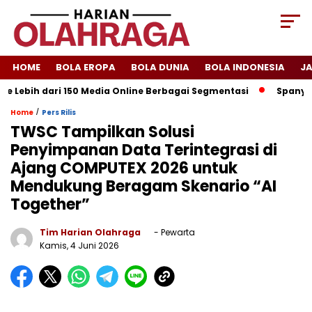
HOME
BOLA EROPA
BOLA DUNIA
BOLA INDONESIA
J
 Lebih dari 150 Media Online Berbagai Segmentasi
Spanyol Si
/
Home
Pers Rilis
TWSC Tampilkan Solusi
Penyimpanan Data Terintegrasi di
Ajang COMPUTEX 2026 untuk
Mendukung Beragam Skenario “AI
Together”
Tim Harian Olahraga
- Pewarta
Kamis, 4 Juni 2026