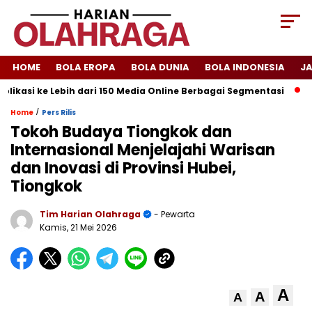
HOME
BOLA EROPA
BOLA DUNIA
BOLA INDONESIA
J
ikasi ke Lebih dari 150 Media Online Berbagai Segmentasi
Sp
/
Home
Pers Rilis
Tokoh Budaya Tiongkok dan
Internasional Menjelajahi Warisan
dan Inovasi di Provinsi Hubei,
Tiongkok
Tim Harian Olahraga
- Pewarta
Kamis, 21 Mei 2026
A
A
A