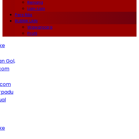
Renang
Lain-Lain
Pers Rilis
RUBRIK LAIN
Wawancara
Profil
Jasa Siaran Pers Persriliscom Melayani Publikasi ke
Lebih dari 150 Media Online Berbagai Segmentasi
Spanyol Singkirkan Prancis Lewat Drama Sembilan Gol,
Lamine Yamal Bersinar
Jasa Siaran Pers Persriliscom
Melayani Publikasi ke Lebih dari 150 Media Online
Berbagai Segmentasi
Sapulangit PR dan Persrilis.com
Berikan Jasa Public Relations dan Komunikasi Terpadu
Lewat Press Release
Sustainability Report & Annual
Report: Solusi Waktu yang Semakin Sempit dan
Deadline OJK Sudah di Depan Mata
Jasa Siaran Pers Persriliscom Melayani Publikasi ke
Lebih dari 150 Media Online Berbagai Segmentasi