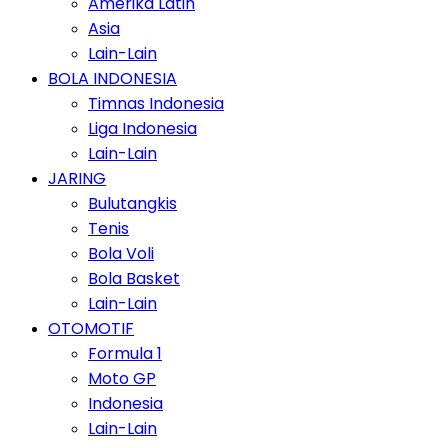
Amerika Latin
Asia
Lain-Lain
BOLA INDONESIA
Timnas Indonesia
Liga Indonesia
Lain-Lain
JARING
Bulutangkis
Tenis
Bola Voli
Bola Basket
Lain-Lain
OTOMOTIF
Formula 1
Moto GP
Indonesia
Lain-Lain