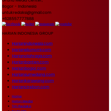
Graha Media Center,
Bogor - Indonesia
untukredaksi@gmail.com
+628557777888
HARIAN INDONESIA GROUP
Harianindonesia.com
Harianekonomi.com
Harianolahraga.com
Harianbanten.com
Harianbogor.com
Hariansumedang.com
Hariankarawang.com
Hariancirebon.com
Home
Histori Media
Tim Redaksi