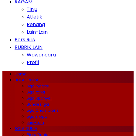
RAGAM
Tinju
Atletik
Renang
Lain-Lain
Pers Rilis
RUBRIK LAIN
Wawancara
Profil
Home
BOLA EROPA
Liga Inggris
Liga Italia
Liga Spanyol
Bundesliga
Liga Champions
Liga Eropa
Lain-Lain
BOLA DUNIA
Piala Dunia