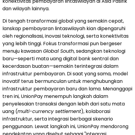
konektivitas pembayaran lintaswilayah di Asia Pasifik
dan wilayah lainnya.
Di tengah transformasi global yang semakin cepat,
lanskap pembayaran lintaswilayah kian dipengaruhi
oleh regionalisasi, inovasi teknologi, serta konektivitas
yang lebih tinggi. Fokus transformasi pun bergeser
menuju kawasan
Global South
, sedangkan teknologi
baru—seperti mata uang digital bank sentral dan
kecerdasan buatan—semakin terintegrasi dalam
infrastruktur pembayaran. Di saat yang sama, model
inovatif terus bermunculan untuk menghubungkan
infrastruktur pembayaran baru dan lama. Menanggapi
tren ini, UnionPay menempuh langkah dalam
penyelesaian transaksi dengan lebih dari satu mata
uang (
multi-currency settlement
), kolaborasi
infrastruktur, serta integrasi berbagai skenario
penggunaan. Lewat langkah ini, UnionPay mendorong
pendekatan yang disebut sebagai "integrasi