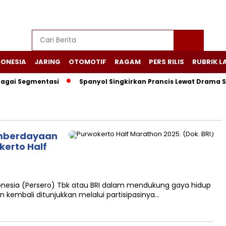
DONESIA
JARING
OTOMOTIF
RAGAM
PERS RILIS
RUBRIK L
gai Segmentasi
Spanyol Singkirkan Prancis Lewat Drama Sem
emberdayaan
kerto Half
nesia (Persero) Tbk atau BRI dalam mendukung gaya hidup
kembali ditunjukkan melalui partisipasinya…