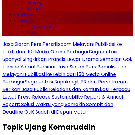
Renang
Lain-Lain
Pers Rilis
RUBRIK LAIN
Wawancara
Profil
Jasa Siaran Pers Persriliscom Melayani Publikasi ke
Lebih dari 150 Media Online Berbagai Segmentasi
Spanyol Singkirkan Prancis Lewat Drama Sembilan Gol,
Lamine Yamal Bersinar
Jasa Siaran Pers Persriliscom
Melayani Publikasi ke Lebih dari 150 Media Online
Berbagai Segmentasi
Sapulangit PR dan Persrilis.com
Berikan Jasa Public Relations dan Komunikasi Terpadu
Lewat Press Release
Sustainability Report & Annual
Report: Solusi Waktu yang Semakin Sempit dan
Deadline OJK Sudah di Depan Mata
Topik
Ujang Komaruddin