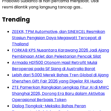
Prabowo Subianto di hari pertama menjabat. Usai
resmi dilantik yang langsung tancap gas…
Trending
ZEEKR, TPM Automotive, dan SINEXCEL Resmikan
Stasiun Pengisian Daya Megawatt Tercepat di
Thailand
FORKAB KPS Nusantara Karawang 2026 Jadi Ajang
Pembinaan Atlet dan Pelestarian Pencak Silat
Armada HD1500 Otonom Hasil Retrofit Mulai
Beroperasi pada Sif Siang di Australia Barat
Lebih dari 5.000 Merek Bahas Tren Global di Ajang
Shenzhen Gift Fair 2026 yang Digelar RX Huabo
ZTE Pamerkan Rangkaian Lengkap Fitur AI di MWC
Shanghai 2026, Dorong Era Baru dalam Aktivitas
Operasional Berbasis Token
Dialog Tiongkok-Meksiko Bahas Peran