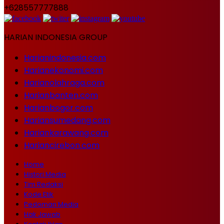
+628557777888
HARIAN INDONESIA GROUP
Harianindonesia.com
Harianekonomi.com
Harianolahraga.com
Harianbanten.com
Harianbogor.com
Hariansumedang.com
Hariankarawang.com
Hariancirebon.com
Home
Histori Media
Tim Redaksi
Kode Etik
Pedoman Media
Hak Jawab