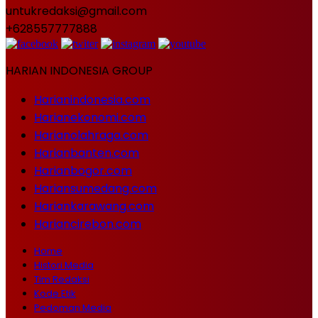
untukredaksi@gmail.com
+628557777888
HARIAN INDONESIA GROUP
Harianindonesia.com
Harianekonomi.com
Harianolahraga.com
Harianbanten.com
Harianbogor.com
Hariansumedang.com
Hariankarawang.com
Hariancirebon.com
Home
Histori Media
Tim Redaksi
Kode Etik
Pedoman Media