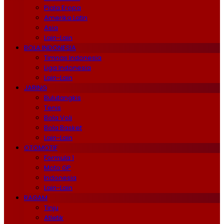
Piala Eropa
Amerika Latin
Asia
Lain-Lain
BOLA INDONESIA
Timnas Indonesia
Liga Indonesia
Lain-Lain
JARING
Bulutangkis
Tenis
Bola Voli
Bola Basket
Lain-Lain
OTOMOTIF
Formula 1
Moto GP
Indonesia
Lain-Lain
RAGAM
Tinju
Atletik