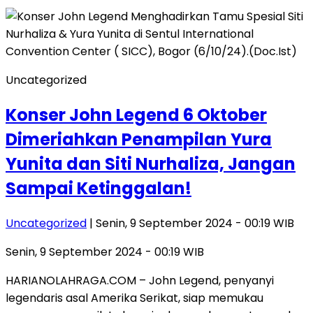
Uncategorized
Konser John Legend 6 Oktober
Dimeriahkan Penampilan Yura
Yunita dan Siti Nurhaliza, Jangan
Sampai Ketinggalan!
Uncategorized
| Senin, 9 September 2024 - 00:19 WIB
Senin, 9 September 2024 - 00:19 WIB
HARIANOLAHRAGA.COM – John Legend, penyanyi
legendaris asal Amerika Serikat, siap memukau