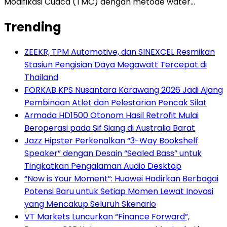
Modifikasi Cuaca (TMC) dengan metode water…
Trending
ZEEKR, TPM Automotive, dan SINEXCEL Resmikan
Stasiun Pengisian Daya Megawatt Tercepat di
Thailand
FORKAB KPS Nusantara Karawang 2026 Jadi Ajang
Pembinaan Atlet dan Pelestarian Pencak Silat
Armada HD1500 Otonom Hasil Retrofit Mulai
Beroperasi pada Sif Siang di Australia Barat
Jazz Hipster Perkenalkan “3-Way Bookshelf
Speaker” dengan Desain “Sealed Bass” untuk
Tingkatkan Pengalaman Audio Desktop
“Now is Your Moment”: Huawei Hadirkan Berbagai
Potensi Baru untuk Setiap Momen Lewat Inovasi
yang Mencakup Seluruh Skenario
VT Markets Luncurkan “Finance Forward”,