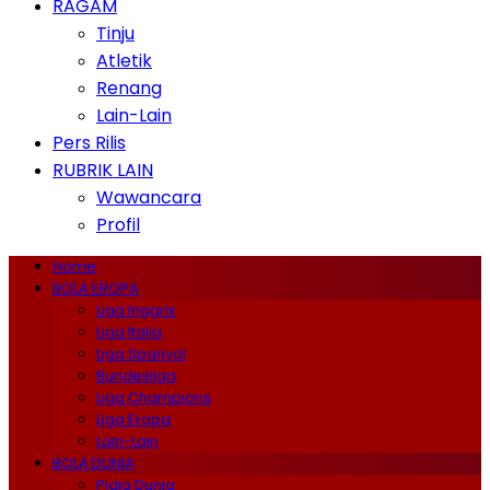
RAGAM
Tinju
Atletik
Renang
Lain-Lain
Pers Rilis
RUBRIK LAIN
Wawancara
Profil
Home
BOLA EROPA
Liga Inggris
Liga Italia
Liga Spanyol
Bundesliga
Liga Champions
Liga Eropa
Lain-Lain
BOLA DUNIA
Piala Dunia