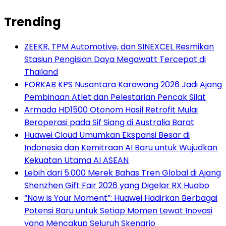
Trending
ZEEKR, TPM Automotive, dan SINEXCEL Resmikan
Stasiun Pengisian Daya Megawatt Tercepat di
Thailand
FORKAB KPS Nusantara Karawang 2026 Jadi Ajang
Pembinaan Atlet dan Pelestarian Pencak Silat
Armada HD1500 Otonom Hasil Retrofit Mulai
Beroperasi pada Sif Siang di Australia Barat
Huawei Cloud Umumkan Ekspansi Besar di
Indonesia dan Kemitraan AI Baru untuk Wujudkan
Kekuatan Utama AI ASEAN
Lebih dari 5.000 Merek Bahas Tren Global di Ajang
Shenzhen Gift Fair 2026 yang Digelar RX Huabo
“Now is Your Moment”: Huawei Hadirkan Berbagai
Potensi Baru untuk Setiap Momen Lewat Inovasi
yang Mencakup Seluruh Skenario