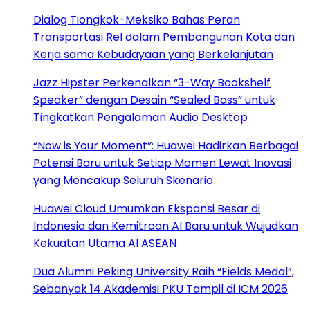
Dialog Tiongkok-Meksiko Bahas Peran
Transportasi Rel dalam Pembangunan Kota dan
Kerja sama Kebudayaan yang Berkelanjutan
Jazz Hipster Perkenalkan “3-Way Bookshelf
Speaker” dengan Desain “Sealed Bass” untuk
Tingkatkan Pengalaman Audio Desktop
“Now is Your Moment”: Huawei Hadirkan Berbagai
Potensi Baru untuk Setiap Momen Lewat Inovasi
yang Mencakup Seluruh Skenario
Huawei Cloud Umumkan Ekspansi Besar di
Indonesia dan Kemitraan AI Baru untuk Wujudkan
Kekuatan Utama AI ASEAN
Dua Alumni Peking University Raih “Fields Medal”,
Sebanyak 14 Akademisi PKU Tampil di ICM 2026