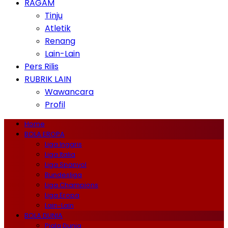
RAGAM
Tinju
Atletik
Renang
Lain-Lain
Pers Rilis
RUBRIK LAIN
Wawancara
Profil
Home
BOLA EROPA
Liga Inggris
Liga Italia
Liga Spanyol
Bundesliga
Liga Champions
Liga Eropa
Lain-Lain
BOLA DUNIA
Piala Dunia