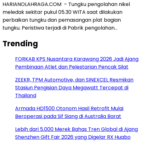
HARIANOLAHRAGA.COM – Tungku pengolahan nikel
meledak sekitar pukul 05.30 WITA saat dilakukan
perbaikan tungku dan pemasangan plat bagian
tungku. Peristiwa terjadi di Pabrik pengolahan…
Trending
FORKAB KPS Nusantara Karawang 2026 Jadi Ajang
Pembinaan Atlet dan Pelestarian Pencak Silat
ZEEKR, TPM Automotive, dan SINEXCEL Resmikan
Stasiun Pengisian Daya Megawatt Tercepat di
Thailand
Armada HD1500 Otonom Hasil Retrofit Mulai
Beroperasi pada Sif Siang di Australia Barat
Lebih dari 5.000 Merek Bahas Tren Global di Ajang
Shenzhen Gift Fair 2026 yang Digelar RX Huabo