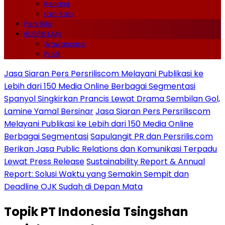
Renang
Lain-Lain
Pers Rilis
RUBRIK LAIN
Wawancara
Profil
Jasa Siaran Pers Persriliscom Melayani Publikasi ke
Lebih dari 150 Media Online Berbagai Segmentasi
Spanyol Singkirkan Prancis Lewat Drama Sembilan Gol,
Lamine Yamal Bersinar
Jasa Siaran Pers Persriliscom
Melayani Publikasi ke Lebih dari 150 Media Online
Berbagai Segmentasi
Sapulangit PR dan Persrilis.com
Berikan Jasa Public Relations dan Komunikasi Terpadu
Lewat Press Release
Sustainability Report & Annual
Report: Solusi Waktu yang Semakin Sempit dan
Deadline OJK Sudah di Depan Mata
Topik
PT Indonesia Tsingshan