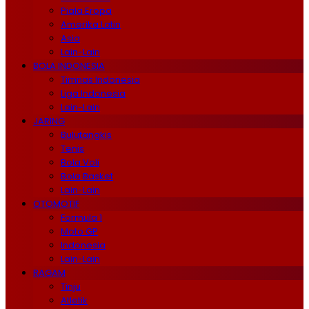
Piala Eropa
Amerika Latin
Asia
Lain-Lain
BOLA INDONESIA
Timnas Indonesia
Liga Indonesia
Lain-Lain
JARING
Bulutangkis
Tenis
Bola Voli
Bola Basket
Lain-Lain
OTOMOTIF
Formula 1
Moto GP
Indonesia
Lain-Lain
RAGAM
Tinju
Atletik