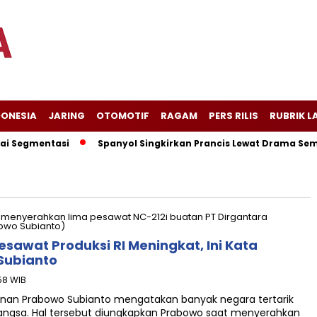
DONESIA
JARING
OTOMOTIF
RAGAM
PERS RILIS
RUBRIK L
 Segmentasi
Spanyol Singkirkan Prancis Lewat Drama Sembil
esawat Produksi RI Meningkat, Ini Kata
Subianto
58 WIB
an Prabowo Subianto mengatakan banyak negara tertarik
angsa. Hal tersebut diungkapkan Prabowo saat menyerahkan