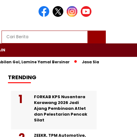
AIN
an Gol, Lamine Yamal Bersinar
Jasa Siaran Pers Persriliscom
TRENDING
FORKAB KPS Nusantara
Karawang 2026 Jadi
Ajang Pembinaan Atlet
dan Pelestarian Pencak
Silat
ZEEKR, TPM Automotive,