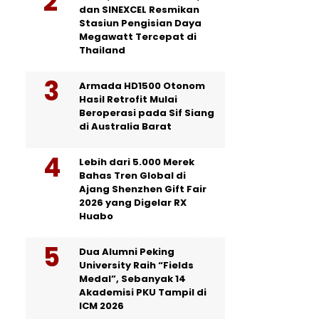
dan SINEXCEL Resmikan
Stasiun Pengisian Daya
Megawatt Tercepat di
Thailand
Armada HD1500 Otonom
Hasil Retrofit Mulai
Beroperasi pada Sif Siang
di Australia Barat
Lebih dari 5.000 Merek
Bahas Tren Global di
Ajang Shenzhen Gift Fair
2026 yang Digelar RX
Huabo
Dua Alumni Peking
University Raih “Fields
Medal”, Sebanyak 14
Akademisi PKU Tampil di
ICM 2026