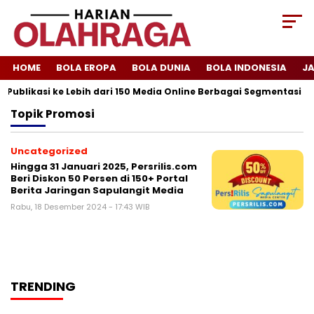
HOME
BOLA EROPA
BOLA DUNIA
BOLA INDONESIA
J
 Publikasi ke Lebih dari 150 Media Online Berbagai Segmentasi
Topik
Promosi
Uncategorized
Hingga 31 Januari 2025, Persrilis.com
Beri Diskon 50 Persen di 150+ Portal
Berita Jaringan Sapulangit Media
Rabu, 18 Desember 2024 - 17:43 WIB
TRENDING