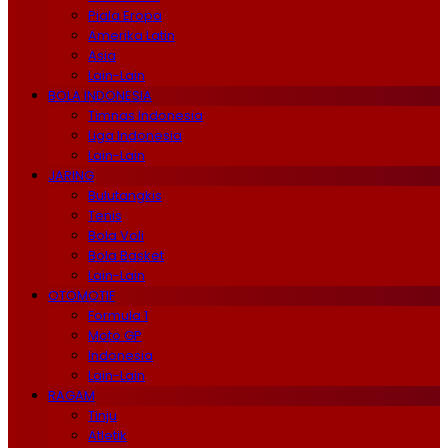
Piala Eropa
Amerika Latin
Asia
Lain-Lain
BOLA INDONESIA
Timnas Indonesia
Liga Indonesia
Lain-Lain
JARING
Bulutangkis
Tenis
Bola Voli
Bola Basket
Lain-Lain
OTOMOTIF
Formula 1
Moto GP
Indonesia
Lain-Lain
RAGAM
Tinju
Atletik