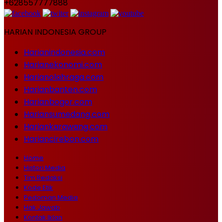
+628557777888
HARIAN INDONESIA GROUP
Harianindonesia.com
Harianekonomi.com
Harianolahraga.com
Harianbanten.com
Harianbogor.com
Hariansumedang.com
Hariankarawang.com
Hariancirebon.com
Home
Histori Media
Tim Redaksi
Kode Etik
Pedoman Media
Hak Jawab
Kontak Iklan