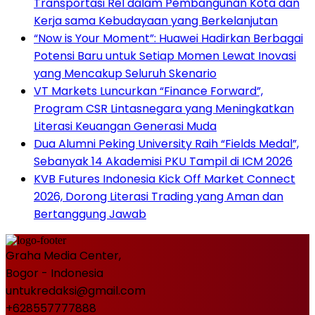
Transportasi Rel dalam Pembangunan Kota dan
Kerja sama Kebudayaan yang Berkelanjutan
“Now is Your Moment”: Huawei Hadirkan Berbagai
Potensi Baru untuk Setiap Momen Lewat Inovasi
yang Mencakup Seluruh Skenario
VT Markets Luncurkan “Finance Forward”,
Program CSR Lintasnegara yang Meningkatkan
Literasi Keuangan Generasi Muda
Dua Alumni Peking University Raih “Fields Medal”,
Sebanyak 14 Akademisi PKU Tampil di ICM 2026
KVB Futures Indonesia Kick Off Market Connect
2026, Dorong Literasi Trading yang Aman dan
Bertanggung Jawab
Graha Media Center,
Bogor - Indonesia
untukredaksi@gmail.com
+628557777888