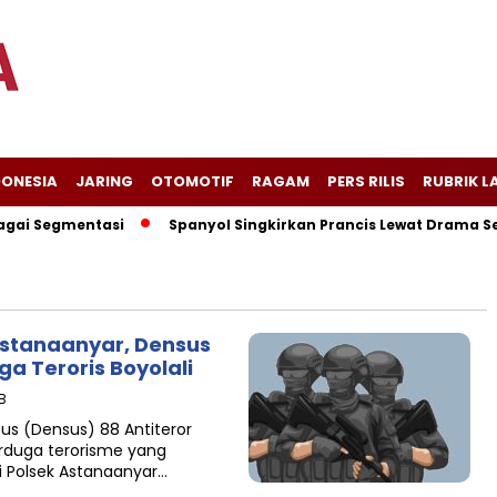
DONESIA
JARING
OTOMOTIF
RAGAM
PERS RILIS
RUBRIK L
ai Segmentasi
Spanyol Singkirkan Prancis Lewat Drama Semb
 Astanaanyar, Densus
a Teroris Boyolali
IB
s (Densus) 88 Antiteror
erduga terorisme yang
i Polsek Astanaanyar…