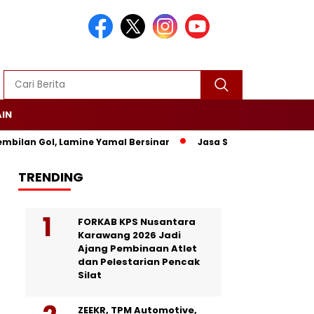
AIN
ilan Gol, Lamine Yamal Bersinar
Jasa Siaran Pers Persrilisc
TRENDING
FORKAB KPS Nusantara
Karawang 2026 Jadi
Ajang Pembinaan Atlet
dan Pelestarian Pencak
Silat
ZEEKR, TPM Automotive,