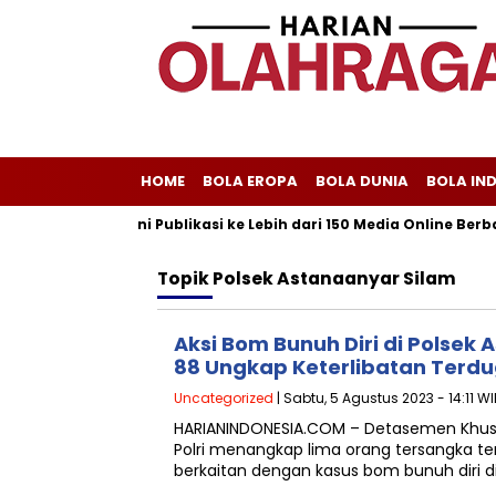
HOME
BOLA EROPA
BOLA DUNIA
BOLA IN
riliscom Melayani Publikasi ke Lebih dari 150 Media Online Berbag
Topik
Polsek Astanaanyar Silam
Aksi Bom Bunuh Diri di Polsek
88 Ungkap Keterlibatan Terdug
Uncategorized
| Sabtu, 5 Agustus 2023 - 14:11 W
HARIANINDONESIA.COM – Detasemen Khusu
Polri menangkap lima orang tersangka t
berkaitan dengan kasus bom bunuh diri d