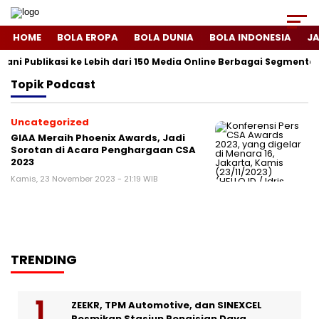
HOME
BOLA EROPA
BOLA DUNIA
BOLA INDONESIA
J
yani Publikasi ke Lebih dari 150 Media Online Berbagai Segmentasi
Topik
Podcast
Uncategorized
GIAA Meraih Phoenix Awards, Jadi
Sorotan di Acara Penghargaan CSA
2023
Kamis, 23 November 2023 - 21:19 WIB
TRENDING
ZEEKR, TPM Automotive, dan SINEXCEL
Resmikan Stasiun Pengisian Daya