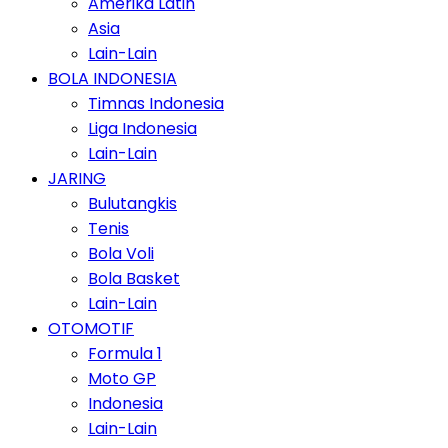
Amerika Latin
Asia
Lain-Lain
BOLA INDONESIA
Timnas Indonesia
Liga Indonesia
Lain-Lain
JARING
Bulutangkis
Tenis
Bola Voli
Bola Basket
Lain-Lain
OTOMOTIF
Formula 1
Moto GP
Indonesia
Lain-Lain