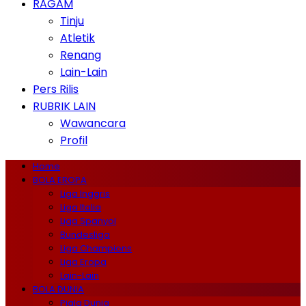
RAGAM
Tinju
Atletik
Renang
Lain-Lain
Pers Rilis
RUBRIK LAIN
Wawancara
Profil
Home
BOLA EROPA
Liga Inggris
Liga Italia
Liga Spanyol
Bundesliga
Liga Champions
Liga Eropa
Lain-Lain
BOLA DUNIA
Piala Dunia