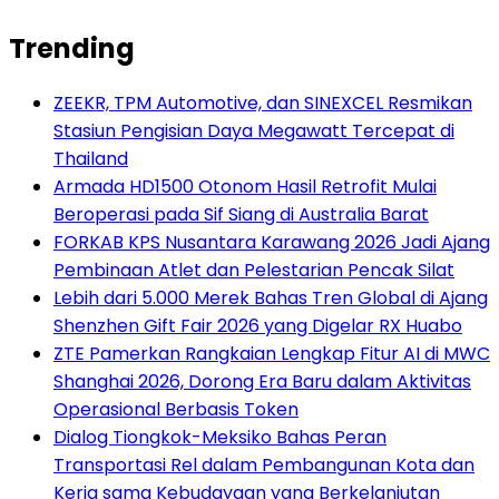
Trending
ZEEKR, TPM Automotive, dan SINEXCEL Resmikan
Stasiun Pengisian Daya Megawatt Tercepat di
Thailand
Armada HD1500 Otonom Hasil Retrofit Mulai
Beroperasi pada Sif Siang di Australia Barat
FORKAB KPS Nusantara Karawang 2026 Jadi Ajang
Pembinaan Atlet dan Pelestarian Pencak Silat
Lebih dari 5.000 Merek Bahas Tren Global di Ajang
Shenzhen Gift Fair 2026 yang Digelar RX Huabo
ZTE Pamerkan Rangkaian Lengkap Fitur AI di MWC
Shanghai 2026, Dorong Era Baru dalam Aktivitas
Operasional Berbasis Token
Dialog Tiongkok-Meksiko Bahas Peran
Transportasi Rel dalam Pembangunan Kota dan
Kerja sama Kebudayaan yang Berkelanjutan