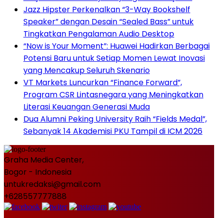
Jazz Hipster Perkenalkan “3-Way Bookshelf
Speaker” dengan Desain “Sealed Bass” untuk
Tingkatkan Pengalaman Audio Desktop
“Now is Your Moment”: Huawei Hadirkan Berbagai
Potensi Baru untuk Setiap Momen Lewat Inovasi
yang Mencakup Seluruh Skenario
VT Markets Luncurkan “Finance Forward”,
Program CSR Lintasnegara yang Meningkatkan
Literasi Keuangan Generasi Muda
Dua Alumni Peking University Raih “Fields Medal”,
Sebanyak 14 Akademisi PKU Tampil di ICM 2026
Graha Media Center,
Bogor - Indonesia
untukredaksi@gmail.com
+628557777888