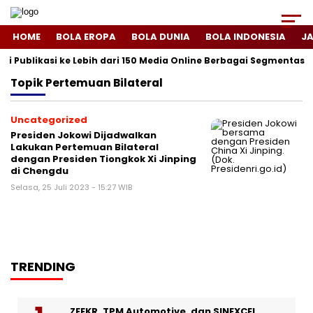
HOME
BOLA EROPA
BOLA DUNIA
BOLA INDONESIA
J
i Publikasi ke Lebih dari 150 Media Online Berbagai Segmentasi
Topik
Pertemuan Bilateral
Uncategorized
Presiden Jokowi Dijadwalkan
Lakukan Pertemuan Bilateral
dengan Presiden Tiongkok Xi Jinping
di Chengdu
Selasa, 25 Juli 2023 - 15:27 WIB
TRENDING
ZEEKR, TPM Automotive, dan SINEXCEL