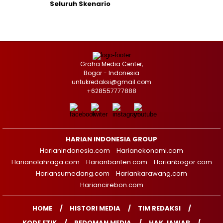
Seluruh Skenario
Graha Media Center,
Bogor - Indonesia
untukredaksi@gmail.com
+628557777888
HARIAN INDONESIA GROUP
Harianindonesia.com
Harianekonomi.com
Harianolahraga.com
Harianbanten.com
Harianbogor.com
Hariansumedang.com
Hariankarawang.com
Hariancirebon.com
HOME
HISTORI MEDIA
TIM REDAKSI
KODE ETIK
PEDOMAN MEDIA
HAK JAWAB