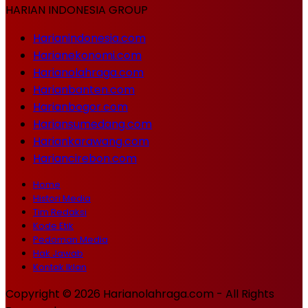
HARIAN INDONESIA GROUP
Harianindonesia.com
Harianekonomi.com
Harianolahraga.com
Harianbanten.com
Harianbogor.com
Hariansumedang.com
Hariankarawang.com
Hariancirebon.com
Home
Histori Media
Tim Redaksi
Kode Etik
Pedoman Media
Hak Jawab
Kontak Iklan
Copyright © 2026 Harianolahraga.com - All Rights