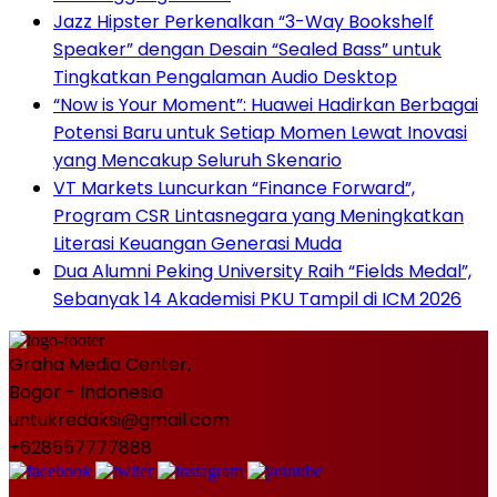
Jazz Hipster Perkenalkan “3-Way Bookshelf
Speaker” dengan Desain “Sealed Bass” untuk
Tingkatkan Pengalaman Audio Desktop
“Now is Your Moment”: Huawei Hadirkan Berbagai
Potensi Baru untuk Setiap Momen Lewat Inovasi
yang Mencakup Seluruh Skenario
VT Markets Luncurkan “Finance Forward”,
Program CSR Lintasnegara yang Meningkatkan
Literasi Keuangan Generasi Muda
Dua Alumni Peking University Raih “Fields Medal”,
Sebanyak 14 Akademisi PKU Tampil di ICM 2026
Graha Media Center,
Bogor - Indonesia
untukredaksi@gmail.com
+628557777888