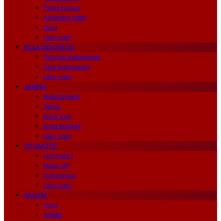
Piala Eropa
Amerika Latin
Asia
Lain-Lain
BOLA INDONESIA
Timnas Indonesia
Liga Indonesia
Lain-Lain
JARING
Bulutangkis
Tenis
Bola Voli
Bola Basket
Lain-Lain
OTOMOTIF
Formula 1
Moto GP
Indonesia
Lain-Lain
RAGAM
Tinju
Atletik