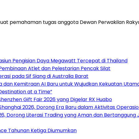
t pemahaman tugas anggota Dewan Perwakilan Rakyat 
asiun Pengisian Daya Megawatt Tercepat di Thailand
embinaan Atlet dan Pelestarian Pencak Silat
si pada Sif Siang di Australia Barat
a dan Kemitraan AI Baru untuk Wujudkan Kekuatan Utam
estination at a Time”
 Shenzhen Gift Fair 2026 yang Digelar RX Huabo
hanghai 2026, Dorong Era Baru dalam Aktivitas Operasio
026, Dorong Literasi Trading yang Aman dan Bertanggung
ence Tahunan Ketiga Diumumkan