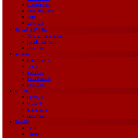
Piala Eropa
Amerika Latin
Asia
Lain-Lain
BOLA INDONESIA
Timnas Indonesia
Liga Indonesia
Lain-Lain
JARING
Bulutangkis
Tenis
Bola Voli
Bola Basket
Lain-Lain
OTOMOTIF
Formula 1
Moto GP
Indonesia
Lain-Lain
RAGAM
Tinju
Atletik