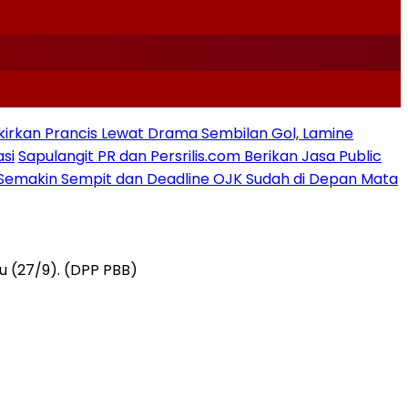
kirkan Prancis Lewat Drama Sembilan Gol, Lamine
asi
Sapulangit PR dan Persrilis.com Berikan Jasa Public
ng Semakin Sempit dan Deadline OJK Sudah di Depan Mata