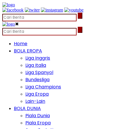
✖
Home
BOLA EROPA
Liga Inggris
Liga Italia
Liga Spanyol
Bundesliga
Liga Champions
Liga Eropa
Lain-Lain
BOLA DUNIA
Piala Dunia
Piala Eropa