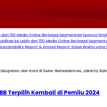
ih dari 150 Media Online Berbagai Segmentasi
Spanyol Sing
ublikasi ke Lebih dari 150 Media Online Berbagai Segment
Sustainability Report & Annual Report: Solusi Waktu ya
BB Terpilih Kembali di Pemilu 2024