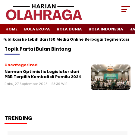
HOME
BOLA EROPA
BOLA DUNIA
BOLA INDONESIA
J
 Publikasi ke Lebih dari 150 Media Online Berbagai Segmentasi
Topik
Partai Bulan Bintang
Uncategorized
Norman Optimistis Legislator dari
PBB Terpilih Kembali di Pemilu 2024
Rabu, 27 September 2023 - 23:39 WIB
TRENDING