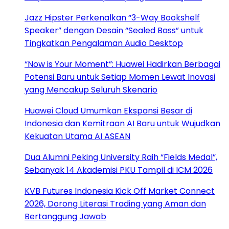
Jazz Hipster Perkenalkan “3-Way Bookshelf
Speaker” dengan Desain “Sealed Bass” untuk
Tingkatkan Pengalaman Audio Desktop
“Now is Your Moment”: Huawei Hadirkan Berbagai
Potensi Baru untuk Setiap Momen Lewat Inovasi
yang Mencakup Seluruh Skenario
Huawei Cloud Umumkan Ekspansi Besar di
Indonesia dan Kemitraan AI Baru untuk Wujudkan
Kekuatan Utama AI ASEAN
Dua Alumni Peking University Raih “Fields Medal”,
Sebanyak 14 Akademisi PKU Tampil di ICM 2026
KVB Futures Indonesia Kick Off Market Connect
2026, Dorong Literasi Trading yang Aman dan
Bertanggung Jawab