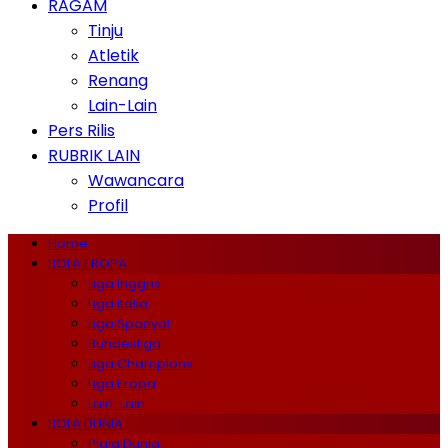
RAGAM
Tinju
Atletik
Renang
Lain-Lain
Pers Rilis
RUBRIK LAIN
Wawancara
Profil
Home
BOLA EROPA
Liga Inggris
Liga Italia
Liga Spanyol
Bundesliga
Liga Champions
Liga Eropa
Lain-Lain
BOLA DUNIA
Piala Dunia