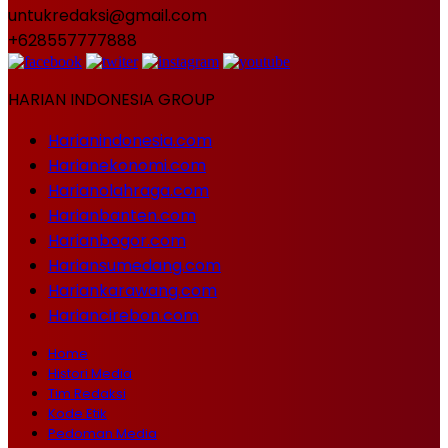
untukredaksi@gmail.com
+628557777888
HARIAN INDONESIA GROUP
Harianindonesia.com
Harianekonomi.com
Harianolahraga.com
Harianbanten.com
Harianbogor.com
Hariansumedang.com
Hariankarawang.com
Hariancirebon.com
Home
Histori Media
Tim Redaksi
Kode Etik
Pedoman Media