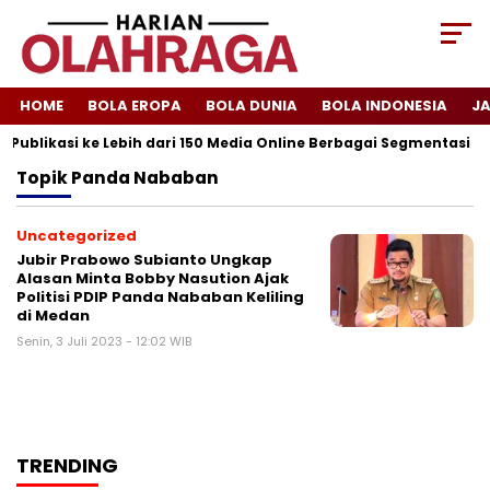
HOME
BOLA EROPA
BOLA DUNIA
BOLA INDONESIA
J
 Publikasi ke Lebih dari 150 Media Online Berbagai Segmentasi
Topik
Panda Nababan
Uncategorized
Jubir Prabowo Subianto Ungkap
Alasan Minta Bobby Nasution Ajak
Politisi PDIP Panda Nababan Keliling
di Medan
Senin, 3 Juli 2023 - 12:02 WIB
TRENDING