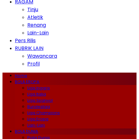
RAGAM
Tinju
Atletik
Renang
Lain-Lain
Pers Rilis
RUBRIK LAIN
Wawancara
Profil
Home
BOLA EROPA
Liga Inggris
Liga Italia
Liga Spanyol
Bundesliga
Liga Champions
Liga Eropa
Lain-Lain
BOLA DUNIA
Piala Dunia