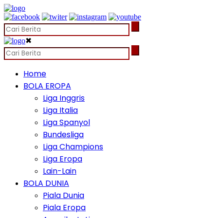
✖
Home
BOLA EROPA
Liga Inggris
Liga Italia
Liga Spanyol
Bundesliga
Liga Champions
Liga Eropa
Lain-Lain
BOLA DUNIA
Piala Dunia
Piala Eropa