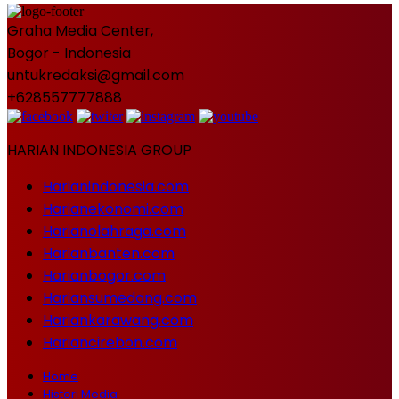
Graha Media Center,
Bogor - Indonesia
untukredaksi@gmail.com
+628557777888
HARIAN INDONESIA GROUP
Harianindonesia.com
Harianekonomi.com
Harianolahraga.com
Harianbanten.com
Harianbogor.com
Hariansumedang.com
Hariankarawang.com
Hariancirebon.com
Home
Histori Media