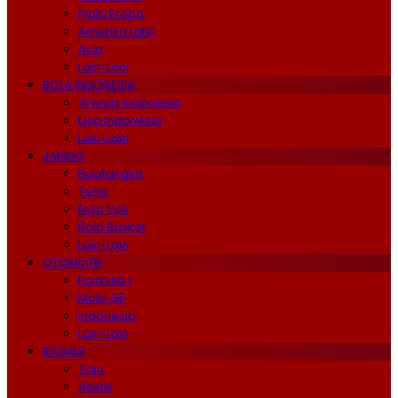
Piala Eropa
Amerika Latin
Asia
Lain-Lain
BOLA INDONESIA
Timnas Indonesia
Liga Indonesia
Lain-Lain
JARING
Bulutangkis
Tenis
Bola Voli
Bola Basket
Lain-Lain
OTOMOTIF
Formula 1
Moto GP
Indonesia
Lain-Lain
RAGAM
Tinju
Atletik