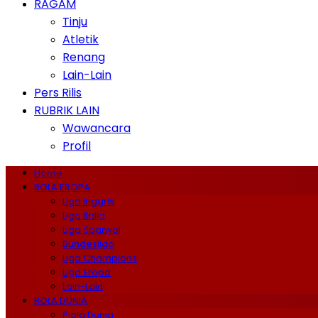
RAGAM
Tinju
Atletik
Renang
Lain-Lain
Pers Rilis
RUBRIK LAIN
Wawancara
Profil
Home
BOLA EROPA
Liga Inggris
Liga Italia
Liga Spanyol
Bundesliga
Liga Champions
Liga Eropa
Lain-Lain
BOLA DUNIA
Piala Dunia