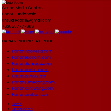
Graha Media Center,
Bogor - Indonesia
untukredaksi@gmail.com
+628557777888
HARIAN INDONESIA GROUP
Harianindonesia.com
Harianekonomi.com
Harianolahraga.com
Harianbanten.com
Harianbogor.com
Hariansumedang.com
Hariankarawang.com
Hariancirebon.com
Home
Histori Media