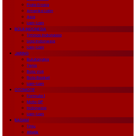
Piala Eropa
Amerika Latin
Asia
Lain-Lain
BOLA INDONESIA
Timnas Indonesia
Liga Indonesia
Lain-Lain
JARING
Bulutangkis
Tenis
Bola Voli
Bola Basket
Lain-Lain
OTOMOTIF
Formula 1
Moto GP
Indonesia
Lain-Lain
RAGAM
Tinju
Atletik