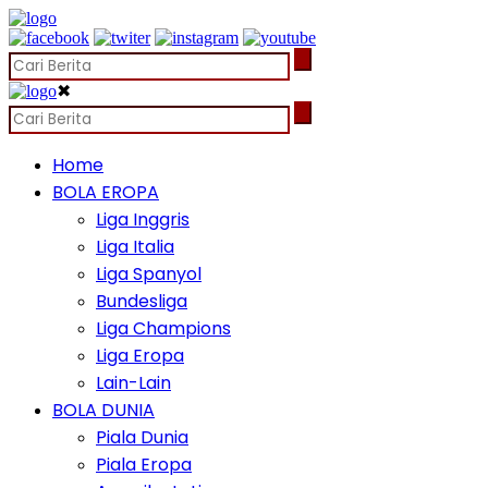
✖
Home
BOLA EROPA
Liga Inggris
Liga Italia
Liga Spanyol
Bundesliga
Liga Champions
Liga Eropa
Lain-Lain
BOLA DUNIA
Piala Dunia
Piala Eropa