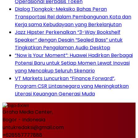
Operasional Berbasis Token
Dialog Tiongkok-Meksiko Bahas Peran
Transportasi Rel dalam Pembangunan Kota dan
Kerja sama Kebudayaan yang Berkelanjutan
Jazz Hipster Perkenalkan “3-Way Bookshelf
Speaker” dengan Desain “Sealed Bass” untuk
Tingkatkan Pengalaman Audio Desktop
“Now is Your Moment”: Huawei Hadirkan Berbagai
Potensi Baru untuk Setiap Momen Lewat Inovasi
yang Mencakup Seluruh Skenario
VT Markets Luncurkan “Finance Forward”,
Program CSR Lintasnegara yang Meningkatkan
Literasi Keuangan Generasi Muda
Graha Media Center,
Bogor - Indonesia
untukredaksi@gmail.com
+628557777888