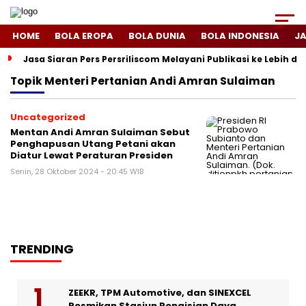
HOME
BOLA EROPA
BOLA DUNIA
BOLA INDONESIA
J
Jasa Siaran Pers Persriliscom Melayani Publikasi ke Lebih d
Topik
Menteri Pertanian Andi Amran Sulaiman
Uncategorized
Mentan Andi Amran Sulaiman Sebut
Penghapusan Utang Petani akan
Diatur Lewat Peraturan Presiden
Senin, 28 Oktober 2024 - 20:45 WIB
TRENDING
ZEEKR, TPM Automotive, dan SINEXCEL
Resmikan Stasiun Pengisian Daya