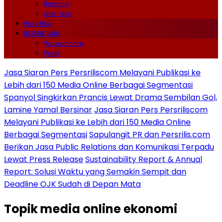
Renang
Lain-Lain
Pers Rilis
RUBRIK LAIN
Wawancara
Profil
Jasa Siaran Pers Persriliscom Melayani Publikasi ke
Lebih dari 150 Media Online Berbagai Segmentasi
Spanyol Singkirkan Prancis Lewat Drama Sembilan Gol,
Lamine Yamal Bersinar
Jasa Siaran Pers Persriliscom
Melayani Publikasi ke Lebih dari 150 Media Online
Berbagai Segmentasi
Sapulangit PR dan Persrilis.com
Berikan Jasa Public Relations dan Komunikasi Terpadu
Lewat Press Release
Sustainability Report & Annual
Report: Solusi Waktu yang Semakin Sempit dan
Deadline OJK Sudah di Depan Mata
Topik
media online ekonomi