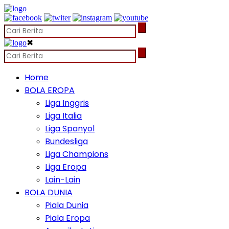
✖
Home
BOLA EROPA
Liga Inggris
Liga Italia
Liga Spanyol
Bundesliga
Liga Champions
Liga Eropa
Lain-Lain
BOLA DUNIA
Piala Dunia
Piala Eropa