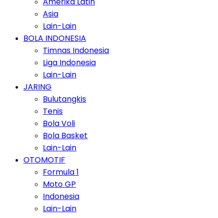
Amerika Latin
Asia
Lain-Lain
BOLA INDONESIA
Timnas Indonesia
Liga Indonesia
Lain-Lain
JARING
Bulutangkis
Tenis
Bola Voli
Bola Basket
Lain-Lain
OTOMOTIF
Formula 1
Moto GP
Indonesia
Lain-Lain