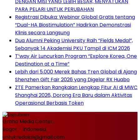
DENGAN MISI YANG LEBIH BESAR, MENYATUKAN
PARA PELARI UNTUK PERUBAHAN
Registrasi Dibuka: Webinar Global Gratis tentang
“Dual-HA Biostimulation” Hadirkan Demonstrasi
Klinis secara Langsung
Dua Alumni Peking University Raih “Fields Medal”,
Sebanyak 14 Akademisi PKU Tampil di ICM 2026
T’way Air Luncurkan Program “Explore Korea, One
Destination at a Time”
Lebih dari 5.000 Merek Bahas Tren Global di Ajang
Shenzhen Gift Fair 2026 yang Digelar RX Huabo
ZTE Pamerkan Rangkaian Lengkap Fitur AI di MWC
Shanghai 2026, Dorong Era Baru dalam Aktivitas
Operasional Berbasis Token
Graha Media Center,
Bogor - Indonesia
untukredaksi@gmail.com