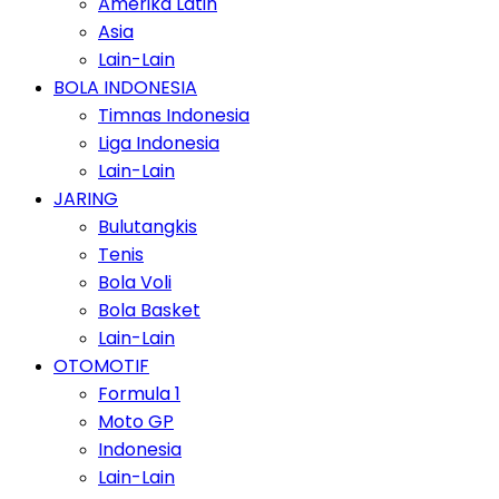
Amerika Latin
Asia
Lain-Lain
BOLA INDONESIA
Timnas Indonesia
Liga Indonesia
Lain-Lain
JARING
Bulutangkis
Tenis
Bola Voli
Bola Basket
Lain-Lain
OTOMOTIF
Formula 1
Moto GP
Indonesia
Lain-Lain