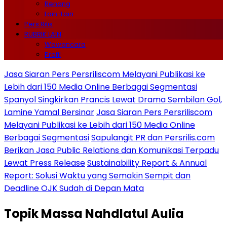
Renang
Lain-Lain
Pers Rilis
RUBRIK LAIN
Wawancara
Profil
Jasa Siaran Pers Persriliscom Melayani Publikasi ke
Lebih dari 150 Media Online Berbagai Segmentasi
Spanyol Singkirkan Prancis Lewat Drama Sembilan Gol,
Lamine Yamal Bersinar
Jasa Siaran Pers Persriliscom
Melayani Publikasi ke Lebih dari 150 Media Online
Berbagai Segmentasi
Sapulangit PR dan Persrilis.com
Berikan Jasa Public Relations dan Komunikasi Terpadu
Lewat Press Release
Sustainability Report & Annual
Report: Solusi Waktu yang Semakin Sempit dan
Deadline OJK Sudah di Depan Mata
Topik
Massa Nahdlatul Aulia