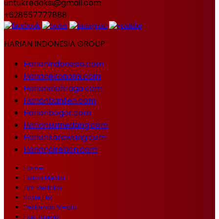
untukredaksi@gmail.com
+628557777888
HARIAN INDONESIA GROUP
Harianindonesia.com
Harianekonomi.com
Harianolahraga.com
Harianbanten.com
Harianbogor.com
Hariansumedang.com
Hariankarawang.com
Hariancirebon.com
Home
Histori Media
Tim Redaksi
Kode Etik
Pedoman Media
Hak Jawab