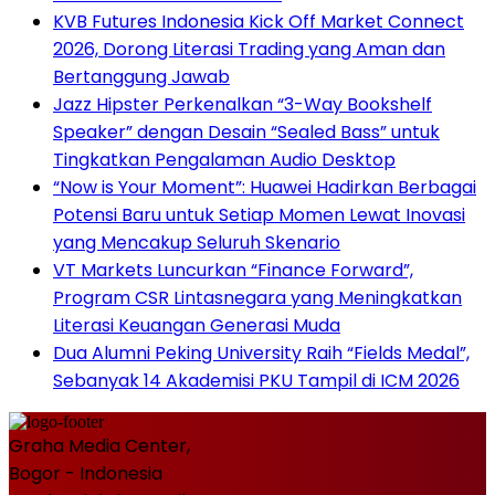
KVB Futures Indonesia Kick Off Market Connect
2026, Dorong Literasi Trading yang Aman dan
Bertanggung Jawab
Jazz Hipster Perkenalkan “3-Way Bookshelf
Speaker” dengan Desain “Sealed Bass” untuk
Tingkatkan Pengalaman Audio Desktop
“Now is Your Moment”: Huawei Hadirkan Berbagai
Potensi Baru untuk Setiap Momen Lewat Inovasi
yang Mencakup Seluruh Skenario
VT Markets Luncurkan “Finance Forward”,
Program CSR Lintasnegara yang Meningkatkan
Literasi Keuangan Generasi Muda
Dua Alumni Peking University Raih “Fields Medal”,
Sebanyak 14 Akademisi PKU Tampil di ICM 2026
Graha Media Center,
Bogor - Indonesia