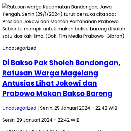
Uncategorized
Di Bakso Pak Sholeh Bandongan,
Ratusan Warga Magelang
Antusias Lihat Jokowi dan
Prabowo Makan Bakso Bareng
Uncategorized
| Senin, 29 Januari 2024 - 22:42 WIB
Senin, 29 Januari 2024 - 22:42 WIB