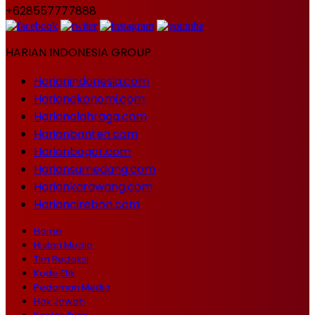
+628557777888
HARIAN INDONESIA GROUP
Harianindonesia.com
Harianekonomi.com
Harianolahraga.com
Harianbanten.com
Harianbogor.com
Hariansumedang.com
Hariankarawang.com
Hariancirebon.com
Home
Histori Media
Tim Redaksi
Kode Etik
Pedoman Media
Hak Jawab