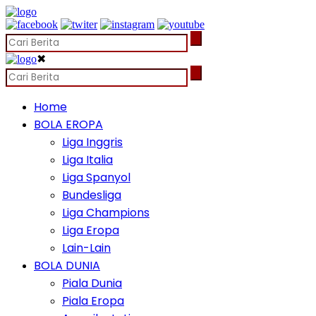
✖
Home
BOLA EROPA
Liga Inggris
Liga Italia
Liga Spanyol
Bundesliga
Liga Champions
Liga Eropa
Lain-Lain
BOLA DUNIA
Piala Dunia
Piala Eropa