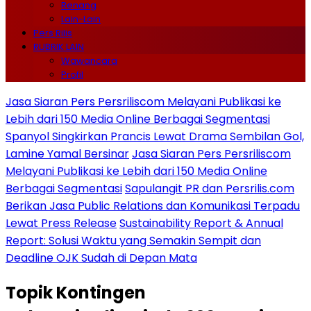
Renang
Lain-Lain
Pers Rilis
RUBRIK LAIN
Wawancara
Profil
Jasa Siaran Pers Persriliscom Melayani Publikasi ke
Lebih dari 150 Media Online Berbagai Segmentasi
Spanyol Singkirkan Prancis Lewat Drama Sembilan Gol,
Lamine Yamal Bersinar
Jasa Siaran Pers Persriliscom
Melayani Publikasi ke Lebih dari 150 Media Online
Berbagai Segmentasi
Sapulangit PR dan Persrilis.com
Berikan Jasa Public Relations dan Komunikasi Terpadu
Lewat Press Release
Sustainability Report & Annual
Report: Solusi Waktu yang Semakin Sempit dan
Deadline OJK Sudah di Depan Mata
Topik
Kontingen