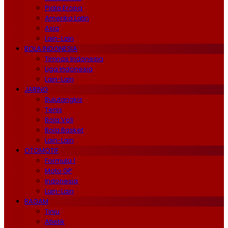
Piala Eropa
Amerika Latin
Asia
Lain-Lain
BOLA INDONESIA
Timnas Indonesia
Liga Indonesia
Lain-Lain
JARING
Bulutangkis
Tenis
Bola Voli
Bola Basket
Lain-Lain
OTOMOTIF
Formula 1
Moto GP
Indonesia
Lain-Lain
RAGAM
Tinju
Atletik