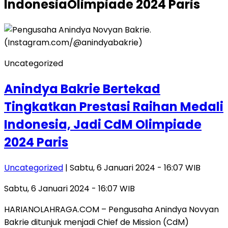
IndonesiaOlimpiade 2024 Paris
Uncategorized
Anindya Bakrie Bertekad
Tingkatkan Prestasi Raihan Medali
Indonesia, Jadi CdM Olimpiade
2024 Paris
Uncategorized
| Sabtu, 6 Januari 2024 - 16:07 WIB
Sabtu, 6 Januari 2024 - 16:07 WIB
HARIANOLAHRAGA.COM – Pengusaha Anindya Novyan
Bakrie ditunjuk menjadi Chief de Mission (CdM)