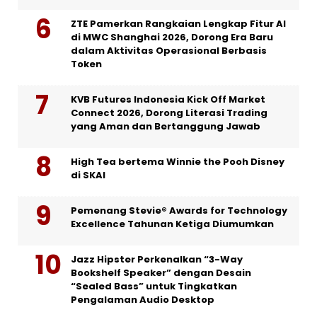
ZTE Pamerkan Rangkaian Lengkap Fitur AI
di MWC Shanghai 2026, Dorong Era Baru
dalam Aktivitas Operasional Berbasis
Token
KVB Futures Indonesia Kick Off Market
Connect 2026, Dorong Literasi Trading
yang Aman dan Bertanggung Jawab
High Tea bertema Winnie the Pooh Disney
di SKAI
Pemenang Stevie® Awards for Technology
Excellence Tahunan Ketiga Diumumkan
Jazz Hipster Perkenalkan “3-Way
Bookshelf Speaker” dengan Desain
“Sealed Bass” untuk Tingkatkan
Pengalaman Audio Desktop