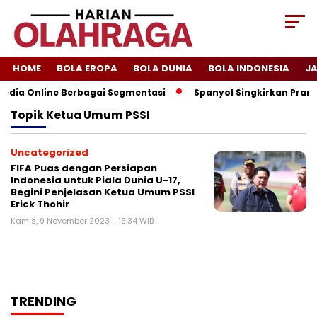
HOME
BOLA EROPA
BOLA DUNIA
BOLA INDONESIA
J
 Media Online Berbagai Segmentasi
Spanyol Singkirkan Pranci
Topik
Ketua Umum PSSI
Uncategorized
FIFA Puas dengan Persiapan
Indonesia untuk Piala Dunia U-17,
Begini Penjelasan Ketua Umum PSSI
Erick Thohir
Kamis, 9 November 2023 - 15:34 WIB
TRENDING