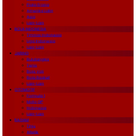
Piala Eropa
Amerika Latin
Asia
Lain-Lain
BOLA INDONESIA
Timnas Indonesia
Liga Indonesia
Lain-Lain
JARING
Bulutangkis
Tenis
Bola Voli
Bola Basket
Lain-Lain
OTOMOTIF
Formula 1
Moto GP
Indonesia
Lain-Lain
RAGAM
Tinju
Atletik