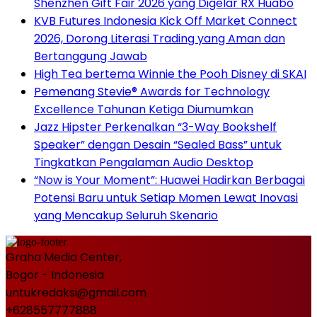
Shenzhen Gift Fair 2026 yang Digelar RX Huabo
KVB Futures Indonesia Kick Off Market Connect
2026, Dorong Literasi Trading yang Aman dan
Bertanggung Jawab
High Tea bertema Winnie the Pooh Disney di SKAI
Pemenang Stevie® Awards for Technology
Excellence Tahunan Ketiga Diumumkan
Jazz Hipster Perkenalkan “3-Way Bookshelf
Speaker” dengan Desain “Sealed Bass” untuk
Tingkatkan Pengalaman Audio Desktop
“Now is Your Moment”: Huawei Hadirkan Berbagai
Potensi Baru untuk Setiap Momen Lewat Inovasi
yang Mencakup Seluruh Skenario
Graha Media Center,
Bogor - Indonesia
untukredaksi@gmail.com
+628557777888