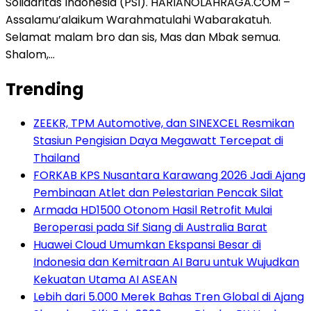
Solidaritas Indonesia (PSI). HARIANOLAHRAGA.COM –
Assalamu’alaikum Warahmatulahi Wabarakatuh.
Selamat malam bro dan sis, Mas dan Mbak semua.
Shalom,…
Trending
ZEEKR, TPM Automotive, dan SINEXCEL Resmikan
Stasiun Pengisian Daya Megawatt Tercepat di
Thailand
FORKAB KPS Nusantara Karawang 2026 Jadi Ajang
Pembinaan Atlet dan Pelestarian Pencak Silat
Armada HD1500 Otonom Hasil Retrofit Mulai
Beroperasi pada Sif Siang di Australia Barat
Huawei Cloud Umumkan Ekspansi Besar di
Indonesia dan Kemitraan AI Baru untuk Wujudkan
Kekuatan Utama AI ASEAN
Lebih dari 5.000 Merek Bahas Tren Global di Ajang