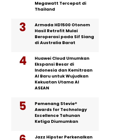
Megawatt Tercepat di
Thailand
Armada HD1500 Otonom
Hasil Retrofit Mulai
Beroperasi pada Sif Siang
di Australia Barat
Huawei Cloud Umumkan
Ekspansi Besar di
Indonesia dan Kemitraan
AI Baru untuk Wujudkan
Kekuatan Utama AI
ASEAN
Pemenang Stevie®
Awards for Technology
Excellence Tahunan
Ketiga Diumumkan
Jazz Hipster Perkenalkan