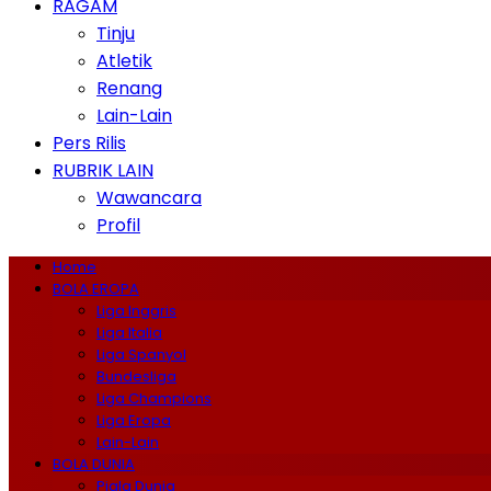
RAGAM
Tinju
Atletik
Renang
Lain-Lain
Pers Rilis
RUBRIK LAIN
Wawancara
Profil
Home
BOLA EROPA
Liga Inggris
Liga Italia
Liga Spanyol
Bundesliga
Liga Champions
Liga Eropa
Lain-Lain
BOLA DUNIA
Piala Dunia