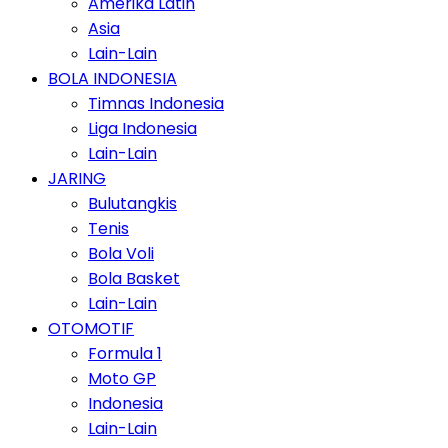
Amerika Latin
Asia
Lain-Lain
BOLA INDONESIA
Timnas Indonesia
Liga Indonesia
Lain-Lain
JARING
Bulutangkis
Tenis
Bola Voli
Bola Basket
Lain-Lain
OTOMOTIF
Formula 1
Moto GP
Indonesia
Lain-Lain