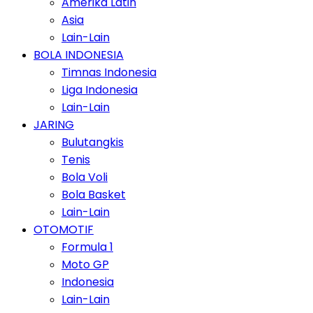
Amerika Latin
Asia
Lain-Lain
BOLA INDONESIA
Timnas Indonesia
Liga Indonesia
Lain-Lain
JARING
Bulutangkis
Tenis
Bola Voli
Bola Basket
Lain-Lain
OTOMOTIF
Formula 1
Moto GP
Indonesia
Lain-Lain