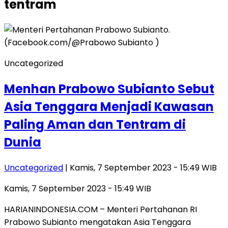
tentram
Uncategorized
Menhan Prabowo Subianto Sebut
Asia Tenggara Menjadi Kawasan
Paling Aman dan Tentram di
Dunia
Uncategorized
| Kamis, 7 September 2023 - 15:49 WIB
Kamis, 7 September 2023 - 15:49 WIB
HARIANINDONESIA.COM – Menteri Pertahanan RI
Prabowo Subianto mengatakan Asia Tenggara