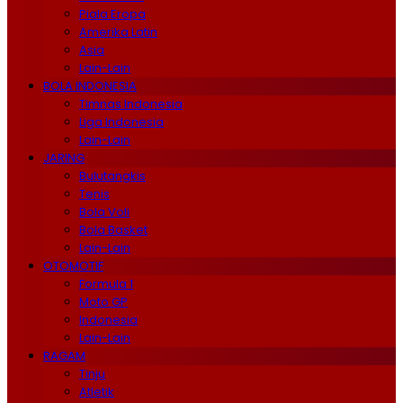
Piala Eropa
Amerika Latin
Asia
Lain-Lain
BOLA INDONESIA
Timnas Indonesia
Liga Indonesia
Lain-Lain
JARING
Bulutangkis
Tenis
Bola Voli
Bola Basket
Lain-Lain
OTOMOTIF
Formula 1
Moto GP
Indonesia
Lain-Lain
RAGAM
Tinju
Atletik