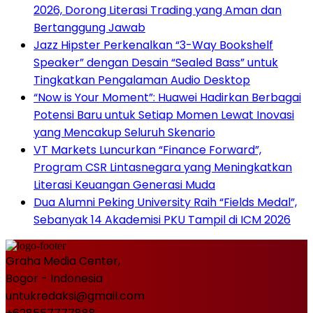
2026, Dorong Literasi Trading yang Aman dan
Bertanggung Jawab
Jazz Hipster Perkenalkan “3-Way Bookshelf
Speaker” dengan Desain “Sealed Bass” untuk
Tingkatkan Pengalaman Audio Desktop
“Now is Your Moment”: Huawei Hadirkan Berbagai
Potensi Baru untuk Setiap Momen Lewat Inovasi
yang Mencakup Seluruh Skenario
VT Markets Luncurkan “Finance Forward”,
Program CSR Lintasnegara yang Meningkatkan
Literasi Keuangan Generasi Muda
Dua Alumni Peking University Raih “Fields Medal”,
Sebanyak 14 Akademisi PKU Tampil di ICM 2026
Graha Media Center,
Bogor - Indonesia
untukredaksi@gmail.com