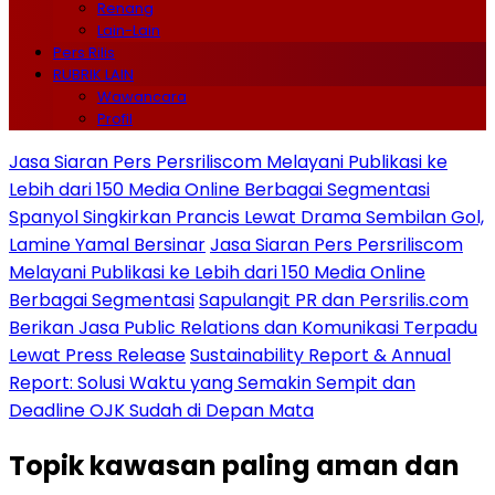
Renang
Lain-Lain
Pers Rilis
RUBRIK LAIN
Wawancara
Profil
Jasa Siaran Pers Persriliscom Melayani Publikasi ke
Lebih dari 150 Media Online Berbagai Segmentasi
Spanyol Singkirkan Prancis Lewat Drama Sembilan Gol,
Lamine Yamal Bersinar
Jasa Siaran Pers Persriliscom
Melayani Publikasi ke Lebih dari 150 Media Online
Berbagai Segmentasi
Sapulangit PR dan Persrilis.com
Berikan Jasa Public Relations dan Komunikasi Terpadu
Lewat Press Release
Sustainability Report & Annual
Report: Solusi Waktu yang Semakin Sempit dan
Deadline OJK Sudah di Depan Mata
Topik
kawasan paling aman dan