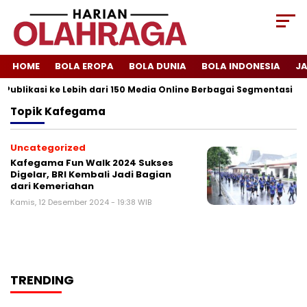
HOME
BOLA EROPA
BOLA DUNIA
BOLA INDONESIA
J
Publikasi ke Lebih dari 150 Media Online Berbagai Segmentasi
Topik
Kafegama
Uncategorized
Kafegama Fun Walk 2024 Sukses
Digelar, BRI Kembali Jadi Bagian
dari Kemeriahan
Kamis, 12 Desember 2024 - 19:38 WIB
TRENDING